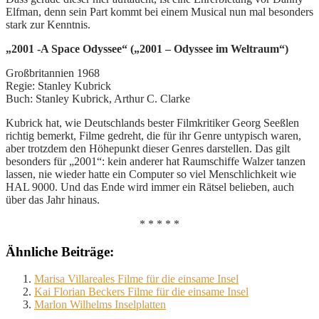
Elfman, denn sein Part kommt bei einem Musical nun mal besonders
stark zur Kenntnis.
„2001 -A Space Odyssee“ („2001 – Odyssee im Weltraum“)
Großbritannien 1968
Regie: Stanley Kubrick
Buch: Stanley Kubrick, Arthur C. Clarke
Kubrick hat, wie Deutschlands bester Filmkritiker Georg Seeßlen
richtig bemerkt, Filme gedreht, die für ihr Genre untypisch waren,
aber trotzdem den Höhepunkt dieser Genres darstellen. Das gilt
besonders für „2001“: kein anderer hat Raumschiffe Walzer tanzen
lassen, nie wieder hatte ein Computer so viel Menschlichkeit wie
HAL 9000. Und das Ende wird immer ein Rätsel belieben, auch
über das Jahr hinaus.
* * * * *
Ähnliche Beiträge:
Marisa Villareales Filme für die einsame Insel
Kai Florian Beckers Filme für die einsame Insel
Marlon Wilhelms Inselplatten