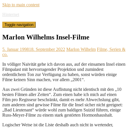
Skip to main content
Hinternet
Toggle navigation
Marlon Wilhelms Insel-Filme
5. Januar 1998
18. September 2022
Marlon Wilhelm
Filme, Serien &
co.
In völliger Naivität gehe ich davon aus, auf der einsamen Insel einen
Filmpalast mit hervorragender Projektion und zumindest
ordentlichem Ton zur Verfügung zu haben, sonst würden einige
Filme keinen Sinn machen, vor allem „2001“.
Aus zwei Gründen ist diese Auflistung nicht identisch mit den „10
besten Filmen aller Zeiten“. Zum einen habe ich mich auf einen
Film pro Regisseur beschränkt, damit es mehr Abwechslung gibt,
zum anderen sind gewisse Filme für die Insel sicher nicht geeignet:
„Bad Lieutenant“ würde wohl zum baldigen Suizid führen, einige
Russ-Meyer-Filme zu einem stark gestörten Hormonhaushalt.
Logischer Weise ist die Liste deshalb auch nicht in wertender,