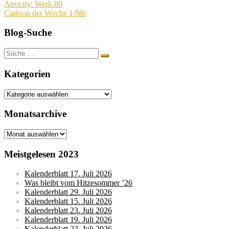
Beitragsnavigation
Atrocity: Werk 80
Cartoon der Woche 1/98r
Blog-Suche
Suche
nach:
Kategorien
Kategorien
Monatsarchive
Monatsarchive
Meistgelesen 2023
Kalenderblatt 17. Juli 2026
Was bleibt vom Hitzesommer ’26
Kalenderblatt 29. Juli 2026
Kalenderblatt 15. Juli 2026
Kalenderblatt 23. Juli 2026
Kalenderblatt 19. Juli 2026
Kalenderblatt 22. Juli 2026