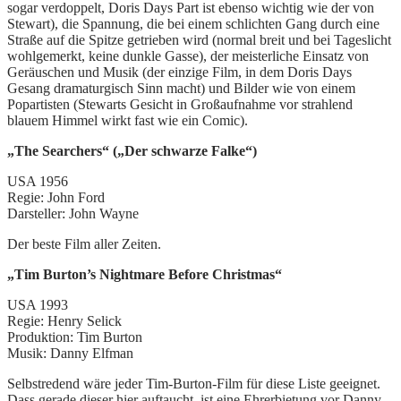
sogar verdoppelt, Doris Days Part ist ebenso wichtig wie der von
Stewart), die Spannung, die bei einem schlichten Gang durch eine
Straße auf die Spitze getrieben wird (normal breit und bei Tageslicht
wohlgemerkt, keine dunkle Gasse), der meisterliche Einsatz von
Geräuschen und Musik (der einzige Film, in dem Doris Days
Gesang dramaturgisch Sinn macht) und Bilder wie von einem
Popartisten (Stewarts Gesicht in Großaufnahme vor strahlend
blauem Himmel wirkt fast wie ein Comic).
„The Searchers“ („Der schwarze Falke“)
USA 1956
Regie: John Ford
Darsteller: John Wayne
Der beste Film aller Zeiten.
„Tim Burton’s Nightmare Before Christmas“
USA 1993
Regie: Henry Selick
Produktion: Tim Burton
Musik: Danny Elfman
Selbstredend wäre jeder Tim-Burton-Film für diese Liste geeignet.
Dass gerade dieser hier auftaucht, ist eine Ehrerbietung vor Danny