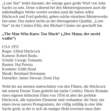
„Lone Star“ leidet darunter, der einzige ganz große Wurf von John
Sayles zu sein. Denn während bei den Meisterregisseuren auch die
mittelmäßigen Werke verehrt werden (und die haben selbst
Hitchcock und Ford gedreht), gehen solche einzelnen Meisterwerke
fast unter. Das ändert nichts an der überragenden Qualität, „Lone
Star“ ist der Cimino-Film, den Michael Cimino nie geschafft hat.
„The Man Who Knew Too Much“ („Der Mann, der zuviel
wußte“)
USA 1955
Regie: Alfred Hitchcock
Kamera: Robert Burks
Schnitt: George Tomasini
Bauten: Hal Pereira
Kostüme: Edith Head
Musik: Bernhard Herrmann
Darsteller: James Stewart, Doris Day
Wohl der am meisten unterschätzte von den Filmen, die Hitchcock
mit seinem Dream Team gedreht hat (siehe Credits). Dieses Remake
eines eigenen britischen Films von 1934 ist aber der perfekte
Hitchcock, alle typischen Elemente sind vorhanden: die Story um
einen etwas naiven Protagonisten, der völlig zufällig in eine üble
Sache gerät, in der er sich als mutiger Held erweisen muss (hier