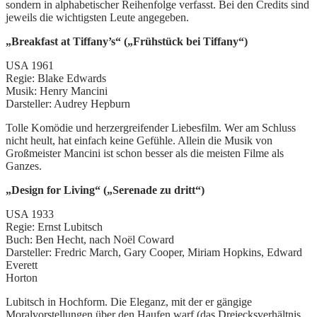
sondern in alphabetischer Reihenfolge verfasst. Bei den Credits sind
jeweils die wichtigsten Leute angegeben.
„Breakfast at Tiffany’s“ („Frühstück bei Tiffany“)
USA 1961
Regie: Blake Edwards
Musik: Henry Mancini
Darsteller: Audrey Hepburn
Tolle Komödie und herzergreifender Liebesfilm. Wer am Schluss
nicht heult, hat einfach keine Gefühle. Allein die Musik von
Großmeister Mancini ist schon besser als die meisten Filme als
Ganzes.
„Design for Living“ („Serenade zu dritt“)
USA 1933
Regie: Ernst Lubitsch
Buch: Ben Hecht, nach Noël Coward
Darsteller: Fredric March, Gary Cooper, Miriam Hopkins, Edward
Everett
Horton
Lubitsch in Hochform. Die Eleganz, mit der er gängige
Moralvorstellungen über den Haufen warf (das Dreiecksverhältnis