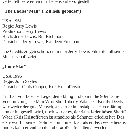
verteufelt, es werden nur Lebensläufe vorgestellt.
„The Ladies‘ Man“ („Zu heiß gebadet“)
USA 1961
Regie: Jerry Lewis
Produktion: Jerry Lewis
Buch: Jerry Lewis, Bill Richmond
Darsteller: Jerry Lewis, Kathleen Freeman
Die Credits zeigen schon: ein reiner Jerry-Lewis-Film, der all seine
Meisterschaft zeigt.
„Lone Star“
USA 1996
Regie: John Sayles
Darsteller: Chris Cooper, Kris Kristofferson
Ein Fall von falscher Legendenbildung und damit die 90er-Jahre-
Version von „The Man Who Shot Liberty Valance“. Buddy Deeds
war weder der gute Mensch, als der er in nostalgischer Verklärung
immer hingestellt wird, noch war er es, der damals der bösen Sheriff
Wade (Kris Kristoffersen ist grandios als Schurke) erledigt hat. Das
erste war für seinen Sohn schon immer klar, als er das zweite heraus
findet, kann er endlich den übergroßen Schatten abwerfen.