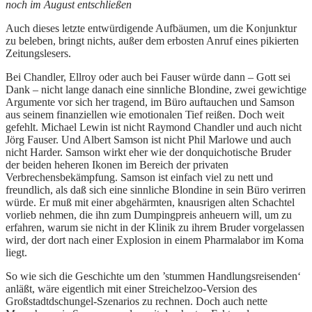
noch im August entschließen
Auch dieses letzte entwürdigende Aufbäumen, um die Konjunktur
zu beleben, bringt nichts, außer dem erbosten Anruf eines pikierten
Zeitungslesers.
Bei Chandler, Ellroy oder auch bei Fauser würde dann – Gott sei
Dank – nicht lange danach eine sinnliche Blondine, zwei gewichtige
Argumente vor sich her tragend, im Büro auftauchen und Samson
aus seinem finanziellen wie emotionalen Tief reißen. Doch weit
gefehlt. Michael Lewin ist nicht Raymond Chandler und auch nicht
Jörg Fauser. Und Albert Samson ist nicht Phil Marlowe und auch
nicht Harder. Samson wirkt eher wie der donquichotische Bruder
der beiden heheren Ikonen im Bereich der privaten
Verbrechensbekämpfung. Samson ist einfach viel zu nett und
freundlich, als daß sich eine sinnliche Blondine in sein Büro verirren
würde. Er muß mit einer abgehärmten, knausrigen alten Schachtel
vorlieb nehmen, die ihn zum Dumpingpreis anheuern will, um zu
erfahren, warum sie nicht in der Klinik zu ihrem Bruder vorgelassen
wird, der dort nach einer Explosion in einem Pharmalabor im Koma
liegt.
So wie sich die Geschichte um den ’stummen Handlungsreisenden‘
anläßt, wäre eigentlich mit einer Streichelzoo-Version des
Großstadtdschungel-Szenarios zu rechnen. Doch auch nette