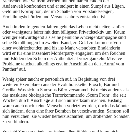
Menschen wie Samson werden mit den harten Fakten der
Außenwelt konfrontiert und er stolpert in einen Sumpf aus Lügen,
Geld und Korruption, der im Schatten von Vorstandsetagen,
Ermittlungsbehörden und Versuchslabors entstanden ist.
Auch in den folgenden Jahren geht das Leben nicht netter, sanfter
oder wenigstens fairer mit dem billigsten Privatdetektiv um. Kaum
weniger entwürdigend als seine peinliche Anzeigenkampagne sind
seine Bemühungen im zweiten Band, zu Geld zu kommen: Von
einer wohlriechenden und bis ins Mark versnobten Engländerin
wird er für eine inszeniert Mörderparty engagiert, um den Reichen
und Blöden den Schein der Authentizität vorzugaukeln. Massive
Probleme tauchen allerdings erst im Anschluß an den ‚Anruf vom
Panther‘ auf.
Wenig später taucht er persönlich auf, in Begleitung von drei
weiteren Exemplaren aus der Evolutionskette: Frosch, Bär und
Gorilla. Was sich in Samsons Büro versammelt ist nichts anderes als
das maskierte ökologische Terrorkommando ‚Scum Front‘, die seit
Wochen durch Anschläge auf sich aufmerksam machen. Bislang
waren auch noch keine Menschen verletzt worden, doch das könnte
sich ändern, denn eine ihrer Bomben ist verschwunden. Samson soll
nun versuchen, sie wieder herbeizuschaffen, um drohenden Schaden
zu verhindern.
So steht Samson wieder zwischen allen Stühlen und kann nicht