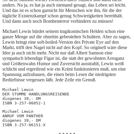
anders. Na ja, es hat ja auch niemand gesagt, das Leben sei leicht.
Und das ist es schon garnicht für Menschen wie ihn, für die der
tägliche Existenzkampf schon genug Schwierigkeiten bereithält.
Und dann auch noch Bombenterror verhindern zu müssen!
Michael Lewin bürdet seinem tragikomischen Helden schon eine
ganze Menge auf die ohnehin gebeutelten Schultern. Aber zu sagen,
Lewin bringt eine soft-boiled-Version des Private Eye auf den
Markt, trifft den Nagel nicht auf den Kopf. So originell wäre diese
Idee ja auch nicht mehr. Nicht nur daß Albert Samson eine
sympatisch lebendige Figur ist, die statt der gewohnten Arroganz
und Größenwahn Humor und Zuversicht ausstrahlt, Lewin weiß
schlicht und ergreifend wie ein Krimi funktionieren muß, um eine
Spannung aufzubauen, die einen beim Lesen die niedrigsten
Bedürfnisse vergessen läßt. Jede Zeile ein Genuß.
Michael Lewin
DER STUMME HANDLUNGSREISENDE
diogenes 39,- DM
ISBN 3-257-06052-1
Michael Lewin
ANRUF VOM PANTHER
diogenes 39,- DM
ISBN 3-257-06151-X