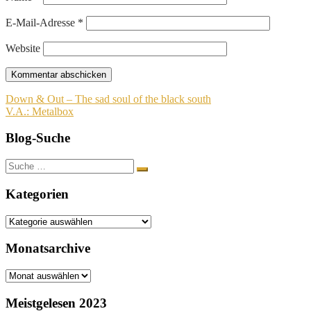
E-Mail-Adresse
*
Website
Beitragsnavigation
Down & Out – The sad soul of the black south
V.A.: Metalbox
Blog-Suche
Suche
nach:
Kategorien
Kategorien
Monatsarchive
Monatsarchive
Meistgelesen 2023