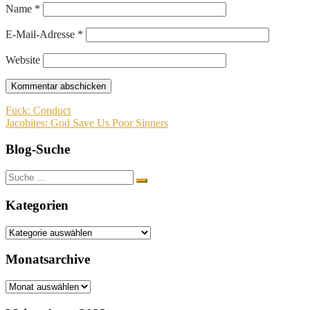
Name
*
E-Mail-Adresse
*
Website
Beitragsnavigation
Fuck: Conduct
Jacobites: God Save Us Poor Sinners
Blog-Suche
Suche
nach:
Kategorien
Kategorien
Monatsarchive
Monatsarchive