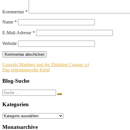
Kommentar
*
Name
*
E-Mail-Adresse
*
Website
Beitragsnavigation
Gonzalo Martinez and his Thinking Congas: s/t
Das geheimnisvolle Kleid
Blog-Suche
Suche
nach:
Kategorien
Kategorien
Monatsarchive