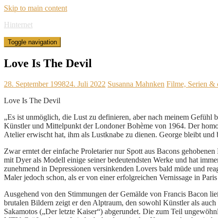
Skip to main content
Hinternet
Toggle navigation
Love Is The Devil
28. September 1998
24. Juli 2022
Susanna Mahnken
Filme, Serien & 
Love Is The Devil
„Es ist unmöglich, die Lust zu definieren, aber nach meinem Gefühl b
Künstler und Mittelpunkt der Londoner Bohème von 1964. Der homose
Atelier erwischt hat, ihm als Lustknabe zu dienen. George bleibt und b
Zwar erntet der einfache Proletarier nur Spott aus Bacons gehobenen 
mit Dyer als Modell einige seiner bedeutendsten Werke und hat immer
zunehmend in Depressionen versinkenden Lovers bald müde und reagie
Maler jedoch schon, als er von einer erfolgreichen Vernissage in Pari
Ausgehend von den Stimmungen der Gemälde von Francis Bacon ließ 
brutalen Bildern zeigt er den Alptraum, den sowohl Künstler als au
Sakamotos („Der letzte Kaiser“) abgerundet. Die zum Teil ungewöhnl