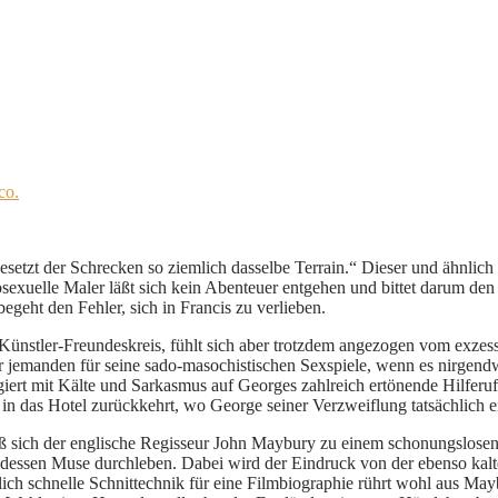
co.
esetzt der Schrecken so ziemlich dasselbe Terrain.“ Dieser und ähnlich
xuelle Maler läßt sich kein Abenteuer entgehen und bittet darum den
egeht den Fehler, sich in Francis zu verlieben.
Künstler-Freundeskreis, fühlt sich aber trotzdem angezogen vom exzess
 jemanden für seine sado-masochistischen Sexspiele, wenn es nirgendw
rt mit Kälte und Sarkasmus auf Georges zahlreich ertönende Hilferuf
s in das Hotel zurückkehrt, wo George seiner Verzweiflung tatsächlich ei
sich der englische Regisseur John Maybury zu einem schonungslosen P
ch dessen Muse durchleben. Dabei wird der Eindruck von der ebenso ka
ich schnelle Schnittechnik für eine Filmbiographie rührt wohl aus Ma