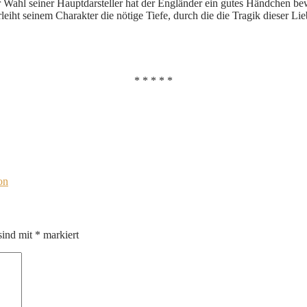
Wahl seiner Hauptdarsteller hat der Engländer ein gutes Händchen bew
eiht seinem Charakter die nötige Tiefe, durch die die Tragik dieser Lie
* * * * *
on
sind mit
*
markiert