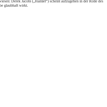
iesen: Derek Jacobi („Hamlet“) scheint aufzugehen in der Rolle des
be glaubhaft wirkt.