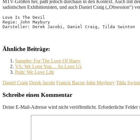
MTV-Größen her, paßt jedoch durchaus in den Kontext. Auch mit der 
sadistischen Exhibitionisten, und auch Daniel Craig („Obsession“) verl
Love Is The Devil

Regie: John Maybury

Darsteller: Derek Jacobi, Daniel Craig, Tilda Swinton
Ähnliche Beiträge:
Sampler: For The Love Of Harry
VA: We Love You… So Love Us
Pulp: We Love Life
Daniel Craig
Derek Jacobi
Francis Bacon
John Maybury
Tilda Swint
Schreibe einen Kommentar
Deine E-Mail-Adresse wird nicht veröffentlicht.
Erforderliche Felder 