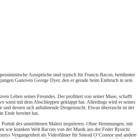
 pessimistische Aussprüche sind typisch für Francis Bacon, berühmter
 jungen Ganoven George Dyer, den er gerade beim Einbruch in sein
iven Leben seines Freundes. Der profitiert von seiner Muse, schafft
o sonst mit dem Abschleppen geklappt hat. Allerdings wird er seines
e und dessen sich anbahnende Drogensucht. Etwas überrascht ist der
n Ende bereitet hat.
orträt des umstrittenen Malers inspirieren. Ohne Hemmungen, mit
lten wie kranken Welt Bacons von der Musik aus der Feder Ryuichi
yburys Vergangenheit als Videofilmer für Sinead O’Connor und andere