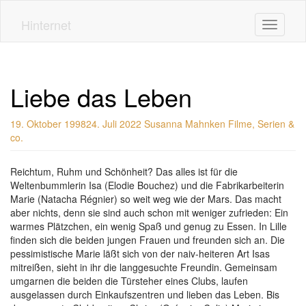
Skip
to
Hinternet
Toggle n
main
content
Liebe das Leben
19. Oktober 1998
24. Juli 2022
Susanna Mahnken
Filme, Serien &
co.
Reichtum, Ruhm und Schönheit? Das alles ist für die
Weltenbummlerin Isa (Elodie Bouchez) und die Fabrikarbeiterin
Marie (Natacha Régnier) so weit weg wie der Mars. Das macht
aber nichts, denn sie sind auch schon mit weniger zufrieden: Ein
warmes Plätzchen, ein wenig Spaß und genug zu Essen. In Lille
finden sich die beiden jungen Frauen und freunden sich an. Die
pessimistische Marie läßt sich von der naiv-heiteren Art Isas
mitreißen, sieht in ihr die langgesuchte Freundin. Gemeinsam
umgarnen die beiden die Türsteher eines Clubs, laufen
ausgelassen durch Einkaufszentren und lieben das Leben. Bis