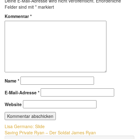
Deine E-Mail-Adresse wird nicht veröffentlicht.
Erforderliche
Felder sind mit
*
markiert
Kommentar
*
Name
*
E-Mail-Adresse
*
Website
Beitragsnavigation
Lisa Germano: Slide
Saving Private Ryan – Der Soldat James Ryan