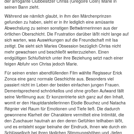
der arrogante Clubbesitzer Chriss (Grégoire Colin) Marie in
seinen Bann zieht.
Während sie nämlich glaubt, in ihm den Märchenprinzen
gefunden zu haben, sieht er in ihr lediglich eine amüsante
Abwechslung zu seinen sonstigen Bettwärmerinnen aus der
örtlichen Oberschicht. Die Frustration darüber läßt nicht lange auf
sich warten, was Auswirkungen auf die Freundschaft mit Isa
zeitigt. Die sieht sich Maries Obsession bezüglich Chriss nicht
mehr gewachsen und beschließt weiterzuziehen. Einen
endgültigen Schlußstrich unter ihre Beziehung setzt nach einer
feigen Abfuhr von Chriss jedoch Marie.
Für seinen ersten abendfüllenden Film wählte Regisseur Erick
Zonca eine ganz normale Geschichte aus. Besonders viel
passiert nicht im Leben der beiden einfachen jungen Frauen.
Dementsprechend schnörkellos und ohne großen Aufwand fällt
seine Verfilmung aus: Er konzentrierte sich ganz auf den Inhalt,
womit er den Hauptdarstellerinnen Elodie Bouchez und Natacha
Régnier viel Raum für Emotionen und Tiefe ließ. Die dadurch
gewonnene Klarheit der Charaktere vermittelt eine Intimität, die
den Zuschauer hautnah an den deren Gefühlen teilhaben läßt,
und es entsteht sogar beinahe der Eindruck, ihnen wie durch ein
Schlüsselloch bei ihren täglichen Stimmungshöhen und -tiefen