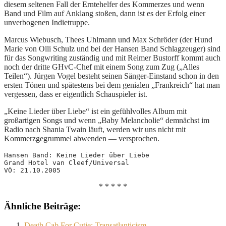
diesem seltenen Fall der Erntehelfer des Kommerzes und wenn
Band und Film auf Anklang stoßen, dann ist es der Erfolg einer
unverbogenen Indietruppe.
Marcus Wiebusch, Thees Uhlmann und Max Schröder (der Hund
Marie von Olli Schulz und bei der Hansen Band Schlagzeuger) sind
für das Songwriting zuständig und mit Reimer Bustorff kommt auch
noch der dritte GHvC-Chef mit einem Song zum Zug („Alles
Teilen“). Jürgen Vogel besteht seinen Sänger-Einstand schon in den
ersten Tönen und spätestens bei dem genialen „Frankreich“ hat man
vergessen, dass er eigentlich Schauspieler ist.
„Keine Lieder über Liebe“ ist ein gefühlvolles Album mit
großartigen Songs und wenn „Baby Melancholie“ demnächst im
Radio nach Shania Twain läuft, werden wir uns nicht mit
Kommerzgegrummel abwenden — versprochen.
Hansen Band: Keine Lieder über Liebe
Grand Hotel van Cleef/Universal
VÖ: 21.10.2005
* * * * *
Ähnliche Beiträge:
Death Cab For Cutie: Transatlanticism