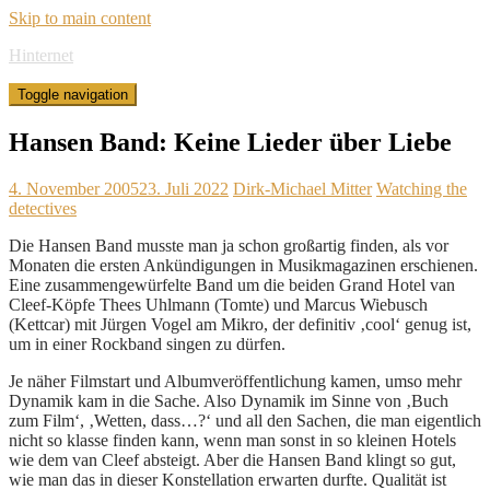
Skip to main content
Hinternet
Toggle navigation
Hansen Band: Keine Lieder über Liebe
4. November 2005
23. Juli 2022
Dirk-Michael Mitter
Watching the
detectives
Die Hansen Band musste man ja schon großartig finden, als vor
Monaten die ersten Ankündigungen in Musikmagazinen erschienen.
Eine zusammengewürfelte Band um die beiden Grand Hotel van
Cleef-Köpfe Thees Uhlmann (Tomte) und Marcus Wiebusch
(Kettcar) mit Jürgen Vogel am Mikro, der definitiv ‚cool‘ genug ist,
um in einer Rockband singen zu dürfen.
Je näher Filmstart und Albumveröffentlichung kamen, umso mehr
Dynamik kam in die Sache. Also Dynamik im Sinne von ‚Buch
zum Film‘, ‚Wetten, dass…?‘ und all den Sachen, die man eigentlich
nicht so klasse finden kann, wenn man sonst in so kleinen Hotels
wie dem van Cleef absteigt. Aber die Hansen Band klingt so gut,
wie man das in dieser Konstellation erwarten durfte. Qualität ist