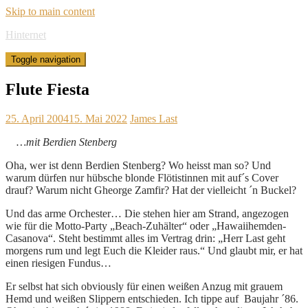
Skip to main content
Hinternet
Toggle navigation
Flute Fiesta
25. April 2004
15. Mai 2022
James Last
…mit Berdien Stenberg
Oha, wer ist denn Berdien Stenberg? Wo heisst man so? Und
warum dürfen nur hübsche blonde Flötistinnen mit auf´s Cover
drauf? Warum nicht Gheorge Zamfir? Hat der vielleicht ´n Buckel?
Und das arme Orchester… Die stehen hier am Strand, angezogen
wie für die Motto-Party „Beach-Zuhälter“ oder „Hawaiihemden-
Casanova“. Steht bestimmt alles im Vertrag drin: „Herr Last geht
morgens rum und legt Euch die Kleider raus.“ Und glaubt mir, er hat
einen riesigen Fundus…
Er selbst hat sich obviously für einen weißen Anzug mit grauem
Hemd und weißen Slippern entschieden. Ich tippe auf Baujahr ´86.