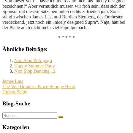
„Von dieser Schl… lasse ich mein Auto nicht als ´nicely designed´
bezeichnen!“ Aber vermutlich müssen wir froh sein, dass sich der
Sponsor mit diesem Sätzchen unten rechts zufrieden gab. Sonst
ständ zwischen James Last und Berdien Stenberg, das Orchester
verdeckend, jetzt noch ein „nicely designed Supra“. Naja, hätt bei
der Platte auch nicht mehr viel kaputtgemacht.
* * * * *
Ähnliche Beiträge:
Non Stop & A gogo
Happy Summer Party
Non Stop Dancing 12
James Last
Beitragsnavigation
The Von Bondies: Pawn Shoppe Heart
Hubert Selby
Blog-Suche
Suche
nach:
Kategorien