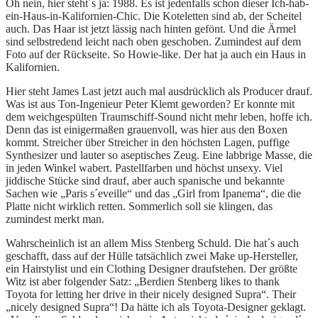
Oh nein, hier steht´s ja: 1988. Es ist jedenfalls schon dieser Ich-hab-
ein-Haus-in-Kalifornien-Chic. Die Koteletten sind ab, der Scheitel
auch. Das Haar ist jetzt lässig nach hinten gefönt. Und die Ärmel
sind selbstredend leicht nach oben geschoben. Zumindest auf dem
Foto auf der Rückseite. So Howie-like. Der hat ja auch ein Haus in
Kalifornien.
Hier steht James Last jetzt auch mal ausdrücklich als Producer drauf.
Was ist aus Ton-Ingenieur Peter Klemt geworden? Er konnte mit
dem weichgespülten Traumschiff-Sound nicht mehr leben, hoffe ich.
Denn das ist einigermaßen grauenvoll, was hier aus den Boxen
kommt. Streicher über Streicher in den höchsten Lagen, puffige
Synthesizer und lauter so aseptisches Zeug. Eine labbrige Masse, die
in jeden Winkel wabert. Pastellfarben und höchst unsexy. Viel
jiddische Stücke sind drauf, aber auch spanische und bekannte
Sachen wie „Paris s´eveille“ und das „Girl from Ipanema“, die die
Platte nicht wirklich retten. Sommerlich soll sie klingen, das
zumindest merkt man.
Wahrscheinlich ist an allem Miss Stenberg Schuld. Die hat´s auch
geschafft, dass auf der Hülle tatsächlich zwei Make up-Hersteller,
ein Hairstylist und ein Clothing Designer draufstehen. Der größte
Witz ist aber folgender Satz: „Berdien Stenberg likes to thank
Toyota for letting her drive in their nicely designed Supra“. Their
„nicely designed Supra“! Da hätte ich als Toyota-Designer geklagt.