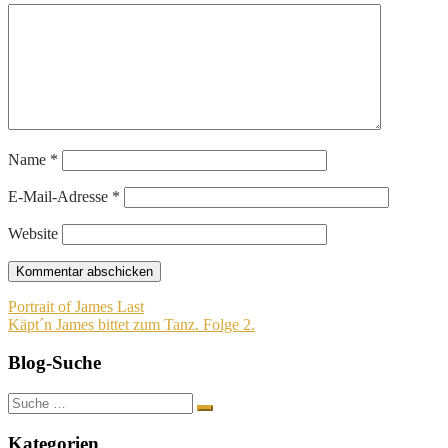
Name
*
E-Mail-Adresse
*
Website
Beitragsnavigation
Portrait of James Last
Käpt´n James bittet zum Tanz. Folge 2.
Blog-Suche
Suche
nach:
Kategorien