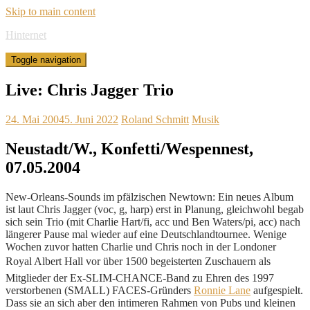
Skip to main content
Hinternet
Toggle navigation
Live: Chris Jagger Trio
24. Mai 2004
5. Juni 2022
Roland Schmitt
Musik
Neustadt/W., Konfetti/Wespennest,
07.05.2004
New-Orleans-Sounds im pfälzischen Newtown: Ein neues Album
ist laut Chris Jagger (voc, g, harp) erst in Planung, gleichwohl begab
sich sein Trio (mit Charlie Hart/fi, acc und Ben Waters/pi, acc) nach
längerer Pause mal wieder auf eine Deutschlandtournee. Wenige
Wochen zuvor hatten Charlie und Chris noch in der Londoner
Royal Albert Hall vor über 1500 begeisterten Zuschauern als
Mitglieder der Ex-SLIM-CHANCE-Band zu Ehren des 1997
verstorbenen (SMALL) FACES-Gründers
Ronnie Lane
aufgespielt.
Dass sie an sich aber den intimeren Rahmen von Pubs und kleinen