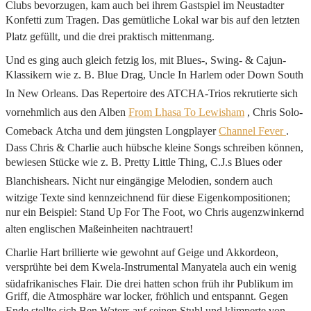
Clubs bevorzugen, kam auch bei ihrem Gastspiel im Neustadter
Konfetti zum Tragen. Das gemütliche Lokal war bis auf den letzten
Platz gefüllt, und die drei praktisch mittenmang.
Und es ging auch gleich fetzig los, mit Blues-, Swing- & Cajun-
Klassikern wie z. B. Blue Drag, Uncle In Harlem oder Down South
In New Orleans. Das Repertoire des ATCHA-Trios rekrutierte sich
vornehmlich aus den Alben
From Lhasa To Lewisham
, Chris Solo-
Comeback Atcha und dem jüngsten Longplayer
Channel Fever
.
Dass Chris & Charlie auch hübsche kleine Songs schreiben können,
bewiesen Stücke wie z. B. Pretty Little Thing, C.J.s Blues oder
Blanchishears. Nicht nur eingängige Melodien, sondern auch
witzige Texte sind kennzeichnend für diese Eigenkompositionen;
nur ein Beispiel: Stand Up For The Foot, wo Chris augenzwinkernd
alten englischen Maßeinheiten nachtrauert!
Charlie Hart brillierte wie gewohnt auf Geige und Akkordeon,
versprühte bei dem Kwela-Instrumental Manyatela auch ein wenig
südafrikanisches Flair. Die drei hatten schon früh ihr Publikum im
Griff, die Atmosphäre war locker, fröhlich und entspannt. Gegen
Ende stellte sich Ben Waters auf seinen Stuhl und klimperte von