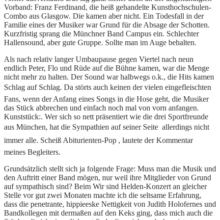
Vorband: Franz Ferdinand, die heiß gehandelte Kunsthochschulen-
Combo aus Glasgow. Die kamen aber nicht. Ein Todesfall in der
Familie eines der Musiker war Grund für die Absage der Schotten.
Kurzfristig sprang die Münchner Band Campus ein. Schlechter
Hallensound, aber gute Gruppe. Sollte man im Auge behalten.
Als nach relativ langer Umbaupause gegen Viertel nach neun
endlich Peter, Flo und Rüde auf die Bühne kamen, war die Menge
nicht mehr zu halten. Der Sound war halbwegs o.k., die Hits kamen
Schlag auf Schlag. Da störts auch keinen der vielen eingefleischten
Fans, wenn der Anfang eines Songs in die Hose geht, die Musiker
das Stück abbrechen und einfach noch mal von vorn anfangen.
Kunststück:. Wer sich so nett präsentiert wie die drei Sportfreunde
aus München, hat die Sympathien auf seiner Seite  allerdings nicht
immer alle. Scheiß Abiturienten-Pop , lautete der Kommentar
meines Begleiters.
Grundsätzlich stellt sich ja folgende Frage: Muss man die Musik und
den Auftritt einer Band mögen, nur weil ihre Mitglieder von Grund
auf sympathisch sind? Beim Wir sind Helden-Konzert an gleicher
Stelle vor gut zwei Monaten machte ich die seltsame Erfahrung,
dass die penetrante, hippieeske Nettigkeit von Judith Holofernes und
Bandkollegen mit dermaßen auf den Keks ging, dass mich auch die