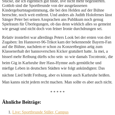
Stücke, die ich eigentlich gut finde, live nicht mehr begeisterten.
Gottlob sind die Sportfreunde von der ausgelassenen
Kindergeburtstagsstimmung, die bei den Helden auf der Bühne
herrschte, noch weit entfernt. Und anders als Judith Holofernes lässt
Sänger Peter bei seinen Ansprachen ans Publikum noch genug
Spielraum für Überlegungen, ob das denn wirklich alles so gemeint
wie gesagt und nicht doch von feiner Ironie durchdrungen sei.
Relativ ironiefrei war allerdings Peters Look bei der ersten von drei
Zugaben: Im Hannover-96-Trikot kam der bekennende Bayern-Fan
auf die Bühne, nachdem er schon zu Konzertbeginn artig zum
Klassenerhalt der hannoverschen Kicker gratuliert hatte. Ja mei, a
bisserl mehr Reibung dürfts scho sein  so wie damals Tocotronic, die
beim Gig in Karlsruhe ihre Hass-Hymne aufs gemütliche und
miefige Leben in deutschen Städten wie folgt ankündigten: Das
nächste Lied heißt Freiburg, aber es könnte auch Karlsruhe heißen.
Man kanns nicht jedem recht machen. Man sollte es aber auch nicht.
* * * * *
Ähnliche Beiträge:
Live: Sportfreunde Stiller, Campus