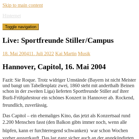
Skip to main content
Hinternet
Toggle navigation
Live: Sportfreunde Stiller/Campus
18. Mai 2004
11. Juli 2022
Kai Martin
Musik
Hannover, Capitol, 16. Mai 2004
Fazit: Sie Roque. Trotz widriger Umstände (Bayern ist nicht Meister
und bangt um Tabellenplatz zwei, 1860 steht mit anderthalb Beinen
schon in der zweiten Liga) lieferten Sportfreunde Stiller auf ihrer
Burli-Frühjahrstour ein schönes Konzert in Hannover ab. Rockend,
freundlich, zuverlässig.
Das Capitol – ein ehemaliges Kino, das jetzt als Konzertsaal rund
2.200 Menschen fasst (den Balkon gibts immer noch, wenn alle
hüpfen, kann er furchterregend schwanken)  war schon Wochen
vorher ausverkauft. Das lag ganz sicher auch an der angekündigten