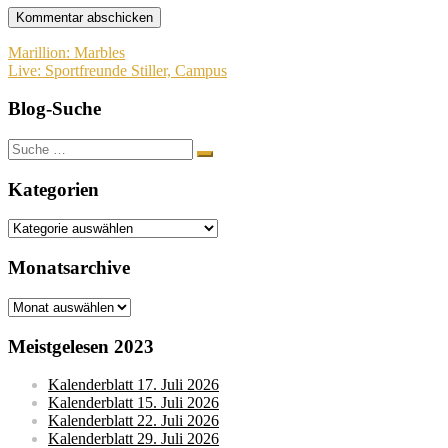
Beitragsnavigation
Marillion: Marbles
Live: Sportfreunde Stiller, Campus
Blog-Suche
Suche
nach:
Kategorien
Kategorien
Monatsarchive
Monatsarchive
Meistgelesen 2023
Kalenderblatt 17. Juli 2026
Kalenderblatt 15. Juli 2026
Kalenderblatt 22. Juli 2026
Kalenderblatt 29. Juli 2026