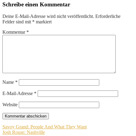
Schreibe einen Kommentar
Deine E-Mail-Adresse wird nicht veröffentlicht.
Erforderliche
Felder sind mit
*
markiert
Kommentar
*
Name
*
E-Mail-Adresse
*
Website
Beitragsnavigation
Savoy Grand: People And What They Want
Josh Rouse: Nashville