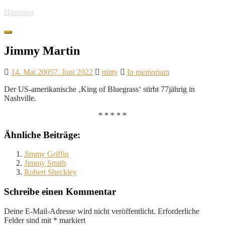
Skip
Hinternet
to
main
Toggle
content
navigation
Jimmy Martin
14. Mai 2005
7. Juni 2022
mitty
In memoriam
Der US-amerikanische ‚King of Bluegrass‘ stirbt 77jährig in
Nashville.
* * * * *
Ähnliche Beiträge:
Jimmy Griffin
Jimmy Smith
Robert Sheckley
Schreibe einen Kommentar
Deine E-Mail-Adresse wird nicht veröffentlicht.
Erforderliche
Felder sind mit
*
markiert