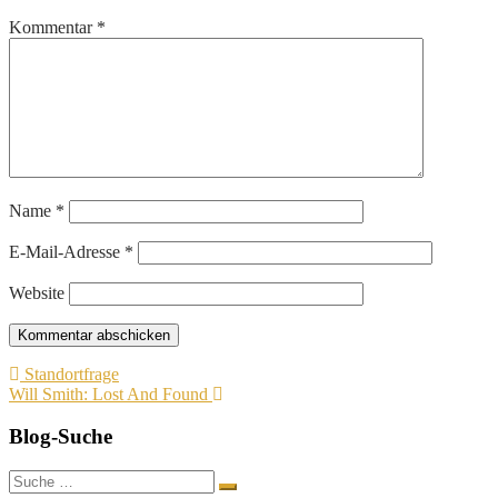
Kommentar
*
Name
*
E-Mail-Adresse
*
Website
Beitragsnavigation
Standortfrage
Will Smith: Lost And Found
Blog-Suche
Suche