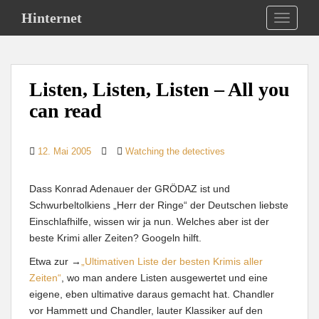
S
Hinternet
TOGGLE
k
i
p
t
Listen, Listen, Listen – All you
o
m
can read
a
i
12. Mai 2005
Watching the detectives
n
c
o
Dass Konrad Adenauer der GRÖDAZ ist und
n
Schwurbeltolkiens „Herr der Ringe“ der Deutschen liebste
t
Einschlafhilfe, wissen wir ja nun. Welches aber ist der
e
beste Krimi aller Zeiten? Googeln hilft.
n
Etwa zur →
„Ultimativen Liste der besten Krimis aller
t
Zeiten“
, wo man andere Listen ausgewertet und eine
eigene, eben ultimative daraus gemacht hat. Chandler
vor Hammett und Chandler, lauter Klassiker auf den