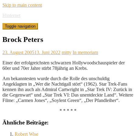
Skip to main content
Hinternet
Toggle navigation
Brock Peters
23. August 2005
13. Juni 2022
mitty
In memoriam
Einer der erfolgreichsten schwarzen Hollywoodschauspieler der
60er und 70er Jahre stirbt 78jährig an Krebs.
Am bekanntesten wurde durch die Rolle des unschuldig
Angeklagten in „Wer die Nachtigall stört“ (1962). Star Trek-Fans
kennen ihn auch als Admiral Cartwright in „Star Trek IV: Zurück in
die Gegenwart“ und „Star Trek VI: Das unentdeckte Land“. Weitere
Filme: „Carmen Jones“, „Soylent Green“, „Der Pfandleiher“.
* * * * *
Ähnliche Beiträge:
Robert Wise