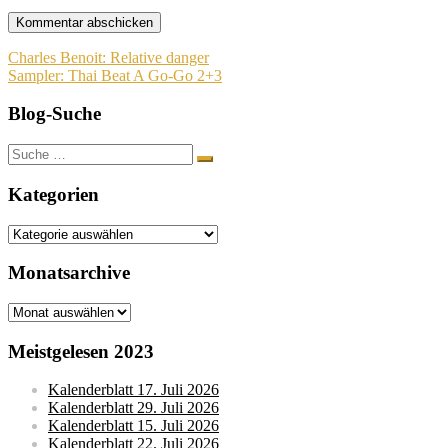
Beitragsnavigation
Charles Benoit: Relative danger
Sampler: Thai Beat A Go-Go 2+3
Blog-Suche
Suche
nach:
Kategorien
Kategorien
Monatsarchive
Monatsarchive
Meistgelesen 2023
Kalenderblatt 17. Juli 2026
Kalenderblatt 29. Juli 2026
Kalenderblatt 15. Juli 2026
Kalenderblatt 22. Juli 2026