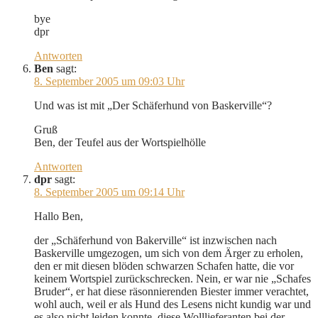
bye
dpr
Antworten
Ben
sagt:
8. September 2005 um 09:03 Uhr
Und was ist mit „Der Schäferhund von Baskerville“?
Gruß
Ben, der Teufel aus der Wortspielhölle
Antworten
dpr
sagt:
8. September 2005 um 09:14 Uhr
Hallo Ben,
der „Schäferhund von Bakerville“ ist inzwischen nach
Baskerville umgezogen, um sich von dem Ärger zu erholen,
den er mit diesen blöden schwarzen Schafen hatte, die vor
keinem Wortspiel zurückschrecken. Nein, er war nie „Schafes
Bruder“, er hat diese räsonnierenden Biester immer verachtet,
wohl auch, weil er als Hund des Lesens nicht kundig war und
es also nicht leiden konnte, diese Wolllieferanten bei der