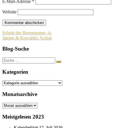
E-Mail-Adresse
*
Website
Beitragsnavigation
Schule der Rezensenten -4-
Jansen & Kowalski: Action
Blog-Suche
Suche
nach:
Kategorien
Kategorien
Monatsarchive
Monatsarchive
Meistgelesen 2023
Kalenderblatt 17. Juli 2026