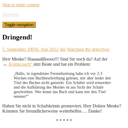
Skip to main content
Hinternet
Toggle navigation
Dringend!
5. September 2005
6. Juni 2022
dpr
Watching the detectives
Herr Menke? Haaaaalllloooo!!! Sind Sie noch da? Auf der
→
„Krimicouch“
sitzt Beate und hat ein Problem:
„Hallo, in irgendeiner Fernsehzeitung habe ich vor 2-3
Wochen eine Buchbeschreibung gelesen, mir aber leider den
Titel des Buches nicht gemerkt: Ein Schäfer wird ermordert
und die Aufklärung des Mordes ist aus Sicht der Schafe
geschrieben. Wer kennt das Buch und kann mir den Titel
nennen?“
Haben Sie nicht in Schafskrimis promoviert, Herr Doktor Menke?
Könnten Sie freundlicherweise weiterhelfen…. Danke!
* * * * *