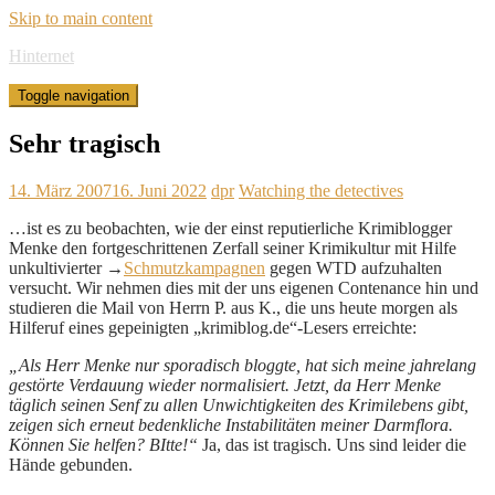
Skip to main content
Hinternet
Toggle navigation
Sehr tragisch
14. März 2007
16. Juni 2022
dpr
Watching the detectives
…ist es zu beobachten, wie der einst reputierliche Krimiblogger
Menke den fortgeschrittenen Zerfall seiner Krimikultur mit Hilfe
unkultivierter →
Schmutzkampagnen
gegen WTD aufzuhalten
versucht. Wir nehmen dies mit der uns eigenen Contenance hin und
studieren die Mail von Herrn P. aus K., die uns heute morgen als
Hilferuf eines gepeinigten „krimiblog.de“-Lesers erreichte:
„Als Herr Menke nur sporadisch bloggte, hat sich meine jahrelang
gestörte Verdauung wieder normalisiert. Jetzt, da Herr Menke
täglich seinen Senf zu allen Unwichtigkeiten des Krimilebens gibt,
zeigen sich erneut bedenkliche Instabilitäten meiner Darmflora.
Können Sie helfen? BItte!“
Ja, das ist tragisch. Uns sind leider die
Hände gebunden.