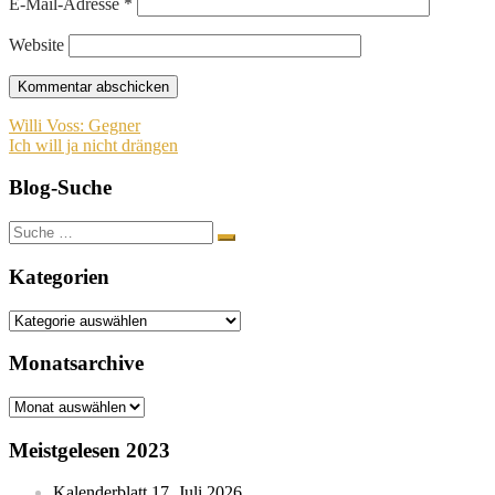
E-Mail-Adresse
*
Website
Beitragsnavigation
Willi Voss: Gegner
Ich will ja nicht drängen
Blog-Suche
Suche
nach:
Kategorien
Kategorien
Monatsarchive
Monatsarchive
Meistgelesen 2023
Kalenderblatt 17. Juli 2026