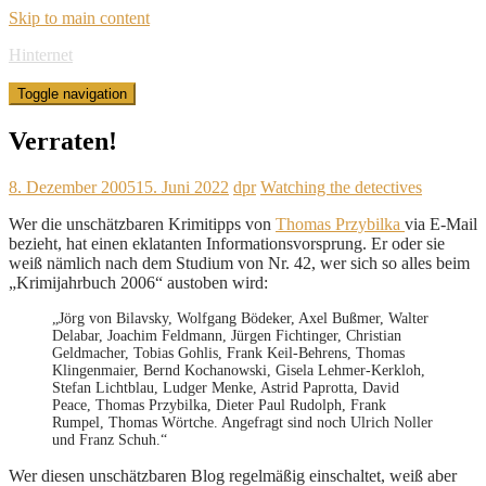
Skip to main content
Hinternet
Toggle navigation
Verraten!
8. Dezember 2005
15. Juni 2022
dpr
Watching the detectives
Wer die unschätzbaren Krimitipps von
Thomas Przybilka
via E-Mail
bezieht, hat einen eklatanten Informationsvorsprung. Er oder sie
weiß nämlich nach dem Studium von Nr. 42, wer sich so alles beim
„Krimijahrbuch 2006“ austoben wird:
„Jörg von Bilavsky, Wolfgang Bödeker, Axel Bußmer, Walter
Delabar, Joachim Feldmann, Jürgen Fichtinger, Christian
Geldmacher, Tobias Gohlis, Frank Keil-Behrens, Thomas
Klingenmaier, Bernd Kochanowski, Gisela Lehmer-Kerkloh,
Stefan Lichtblau, Ludger Menke, Astrid Paprotta, David
Peace, Thomas Przybilka, Dieter Paul Rudolph, Frank
Rumpel, Thomas Wörtche. Angefragt sind noch Ulrich Noller
und Franz Schuh.“
Wer diesen unschätzbaren Blog regelmäßig einschaltet, weiß aber