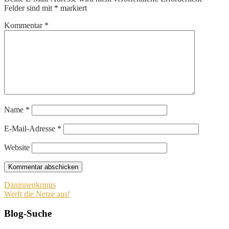
Felder sind mit
*
markiert
Kommentar
*
Name
*
E-Mail-Adresse
*
Website
Beitragsnavigation
Däninnenkrimis
Werft die Netze aus!
Blog-Suche