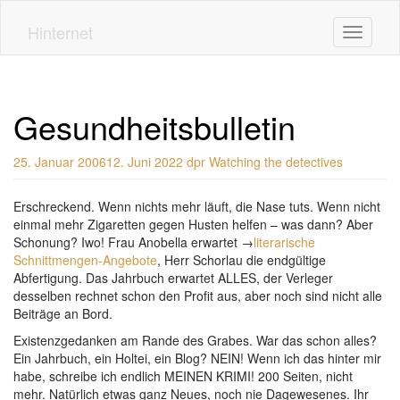
Skip
to
Hinternet
Toggle n
main
content
Gesundheitsbulletin
25. Januar 2006
12. Juni 2022
dpr
Watching the detectives
Erschreckend. Wenn nichts mehr läuft, die Nase tuts. Wenn nicht
einmal mehr Zigaretten gegen Husten helfen – was dann? Aber
Schonung? Iwo! Frau Anobella erwartet →
literarische
Schnittmengen-Angebote
, Herr Schorlau die endgültige
Abfertigung. Das Jahrbuch erwartet ALLES, der Verleger
desselben rechnet schon den Profit aus, aber noch sind nicht alle
Beiträge an Bord.
Existenzgedanken am Rande des Grabes. War das schon alles?
Ein Jahrbuch, ein Holtei, ein Blog? NEIN! Wenn ich das hinter mir
habe, schreibe ich endlich MEINEN KRIMI! 200 Seiten, nicht
mehr. Natürlich etwas ganz Neues, noch nie Dagewesenes. Ihr