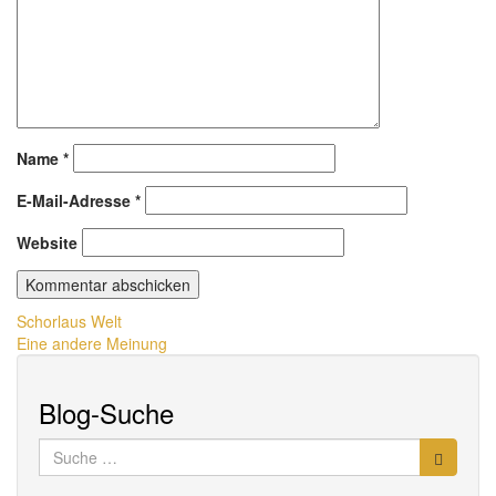
Name
*
E-Mail-Adresse
*
Website
Beitragsnavigation
Schorlaus Welt
Eine andere Meinung
Blog-Suche
Suche
nach: