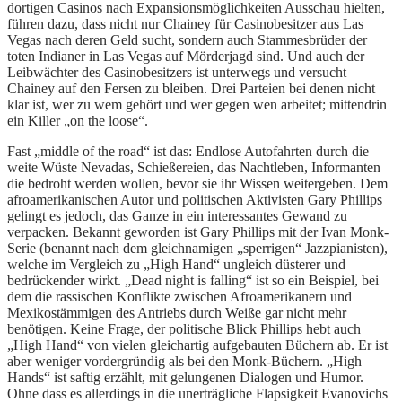
dortigen Casinos nach Expansionsmöglichkeiten Ausschau hielten,
führen dazu, dass nicht nur Chainey für Casinobesitzer aus Las
Vegas nach deren Geld sucht, sondern auch Stammesbrüder der
toten Indianer in Las Vegas auf Mörderjagd sind. Und auch der
Leibwächter des Casinobesitzers ist unterwegs und versucht
Chainey auf den Fersen zu bleiben. Drei Parteien bei denen nicht
klar ist, wer zu wem gehört und wer gegen wen arbeitet; mittendrin
ein Killer „on the loose“.
Fast „middle of the road“ ist das: Endlose Autofahrten durch die
weite Wüste Nevadas, Schießereien, das Nachtleben, Informanten
die bedroht werden wollen, bevor sie ihr Wissen weitergeben. Dem
afroamerikanischen Autor und politischen Aktivisten Gary Phillips
gelingt es jedoch, das Ganze in ein interessantes Gewand zu
verpacken. Bekannt geworden ist Gary Phillips mit der Ivan Monk-
Serie (benannt nach dem gleichnamigen „sperrigen“ Jazzpianisten),
welche im Vergleich zu „High Hand“ ungleich düsterer und
bedrückender wirkt. „Dead night is falling“ ist so ein Beispiel, bei
dem die rassischen Konflikte zwischen Afroamerikanern und
Mexikostämmigen des Antriebs durch Weiße gar nicht mehr
benötigen. Keine Frage, der politische Blick Phillips hebt auch
„High Hand“ von vielen gleichartig aufgebauten Büchern ab. Er ist
aber weniger vordergründig als bei den Monk-Büchern. „High
Hands“ ist saftig erzählt, mit gelungenen Dialogen und Humor.
Ohne dass es allerdings in die unerträgliche Flapsigkeit Evanovichs