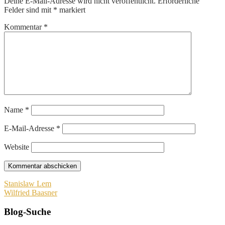
Deine E-Mail-Adresse wird nicht veröffentlicht.
Erforderliche
Felder sind mit
*
markiert
Kommentar
*
Name
*
E-Mail-Adresse
*
Website
Beitragsnavigation
Stanislaw Lem
Wilfried Baasner
Blog-Suche