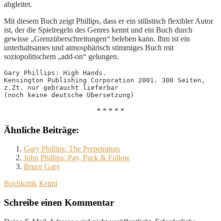
abgleitet.
Mit diesem Buch zeigt Phillips, dass er ein stilistisch flexibler Autor
ist, der die Spielregeln des Genres kennt und ein Buch durch
gewisse „Grenzüberschreitungen“ beleben kann. Ihm ist ein
unterhaltsames und atmosphärisch stimmiges Buch mit
soziopolitischem „add-on“ gelungen.
Gary Phillips: High Hands. 
Kensington Publishing Corporation 2001. 300 Seiten, 
z.Zt. nur gebraucht lieferbar 
(noch keine deutsche Übersetzung)
* * * * *
Ähnliche Beiträge:
Gary Phillips: The Perpetrators
John Phillips: Pay, Pack & Follow
Bruce Gary
Buchkritik
Krimi
Schreibe einen Kommentar