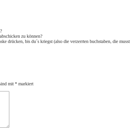
t?
 abschicken zu können?
ke drücken, bis du´s kriegst (also die verzerrten buchstaben, die muss
sind mit
*
markiert