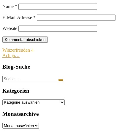
Name
*
E-Mail-Adresse
*
Website
Beitragsnavigation
Winzerfreuden 4
Ach ja…
Blog-Suche
Suche
nach:
Kategorien
Kategorien
Monatsarchive
Monatsarchive