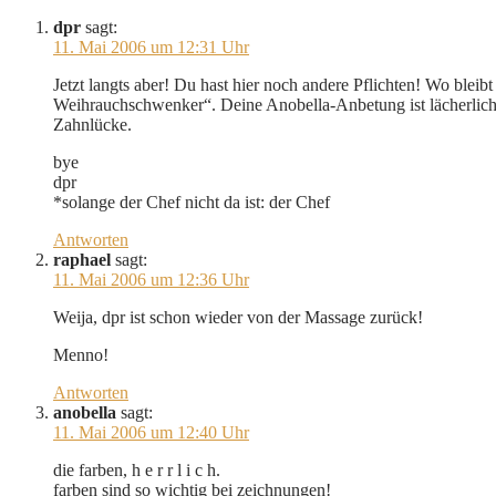
dpr
sagt:
11. Mai 2006 um 12:31 Uhr
Jetzt langts aber! Du hast hier noch andere Pflichten! Wo ble
Weihrauchschwenker“. Deine Anobella-Anbetung ist lächerlich! S
Zahnlücke.
bye
dpr
*solange der Chef nicht da ist: der Chef
Antworten
raphael
sagt:
11. Mai 2006 um 12:36 Uhr
Weija, dpr ist schon wieder von der Massage zurück!
Menno!
Antworten
anobella
sagt:
11. Mai 2006 um 12:40 Uhr
die farben, h e r r l i c h.
farben sind so wichtig bei zeichnungen!