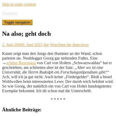
Skip to main content
Hinternet
Toggle navigation
Na also; geht doch
2. Juni 2006
9. Juni 2022
dpr
Watching the detectives
Kaum zeigt man den Jungs den Hammer an der Wand, schon
parieren sie. Neublogger Georg gar stehenden Fußes. Eine
→
schöne Rezension
von Carl von Holteis „Schwarzwaldau“ hat er
geschrieben, am schönsten aber ist der Satz:
„Aber wo ist eine
Universität, die Herrn Rudolph ein Forschungsstipendium gibt?“
Ach, will ich ja gar nicht. Auch keine „Fördergelder“. Bloß a bissel
Wohlwollen beim interessierten Leser. Der darob reich belohnt wird.
So wie Georg, der natürlich ein von Carl von Holtei handsigniertes
Exemplar bekommt. Ich üb schon mal die Unterschrift.
* * * * *
Ähnliche Beiträge: