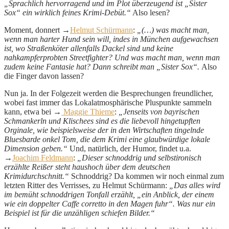
„Sprachlich hervorragend und im Plot überzeugend ist „Sister
Sox“ ein wirklich feines Krimi-Debüt.“
Also lesen?
Moment, donnert →
Helmut Schürmann
:
„(…) was macht man,
wenn man harter Hund sein will, indes in München aufgewachsen
ist, wo Straßenköter allenfalls Dackel sind und keine
nahkampferprobten Streetfighter? Und was macht man, wenn man
zudem keine Fantasie hat? Dann schreibt man „Sister Sox“.
Also
die Finger davon lassen?
Nun ja. In der Folgezeit werden die Besprechungen freundlicher,
wobei fast immer das Lokalatmosphärische Pluspunkte sammeln
kann, etwa bei →
Maggie Thieme
:
„Jenseits von bayrischen
Schmankerln und Klischees sind es die liebevoll hingetupften
Orginale, wie beispielsweise der in den Wirtschaften tingelnde
Bluesbarde onkel Tom, die dem Krimi eine glaubwürdige lokale
Dimension geben.“
Und, natürlich, der Humor, findet u.a.
→
Joachim Feldmann
:
„Dieser schnoddrig und selbstironisch
erzählte Reißer steht haushoch über dem deutschen
Krimidurchschnitt.“
Schnoddrig? Da kommen wir noch einmal zum
letzten Ritter des Verrisses, zu Helmut Schürmann:
„Das alles wird
im bemüht schnoddrigen Tonfall erzählt, „ein Anblick, der einem
wie ein doppelter Caffe corretto in den Magen fuhr“. Was nur ein
Beispiel ist für die unzähligen schiefen Bilder.“