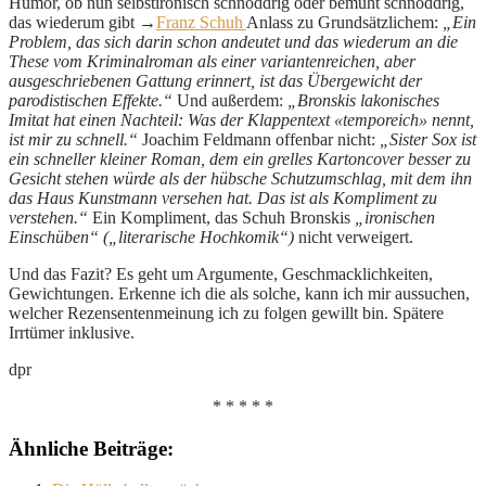
Humor, ob nun selbstironisch schnoddrig oder bemüht schnoddrig,
das wiederum gibt →
Franz Schuh
Anlass zu Grundsätzlichem:
„Ein
Problem, das sich darin schon andeutet und das wiederum an die
These vom Kriminalroman als einer variantenreichen, aber
ausgeschriebenen Gattung erinnert, ist das Übergewicht der
parodistischen Effekte.“
Und außerdem:
„Bronskis lakonisches
Imitat hat einen Nachteil: Was der Klappentext «temporeich» nennt,
ist mir zu schnell.“
Joachim Feldmann offenbar nicht:
„Sister Sox ist
ein schneller kleiner Roman, dem ein grelles Kartoncover besser zu
Gesicht stehen würde als der hübsche Schutzumschlag, mit dem ihn
das Haus Kunstmann versehen hat. Das ist als Kompliment zu
verstehen.“
Ein Kompliment, das Schuh Bronskis
„ironischen
Einschüben“ („literarische Hochkomik“)
nicht verweigert.
Und das Fazit? Es geht um Argumente, Geschmacklichkeiten,
Gewichtungen. Erkenne ich die als solche, kann ich mir aussuchen,
welcher Rezensentenmeinung ich zu folgen gewillt bin. Spätere
Irrtümer inklusive.
dpr
* * * * *
Ähnliche Beiträge: