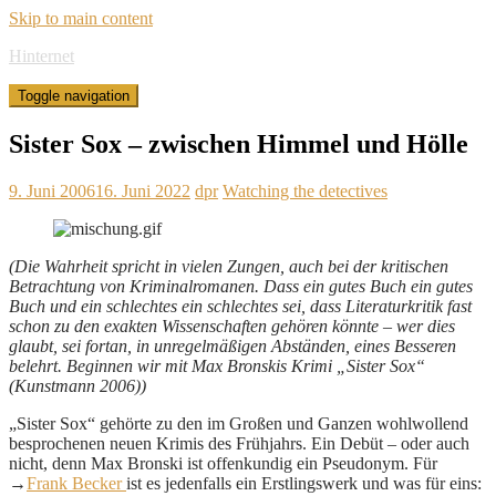
Skip to main content
Hinternet
Toggle navigation
Sister Sox – zwischen Himmel und Hölle
9. Juni 2006
16. Juni 2022
dpr
Watching the detectives
(Die Wahrheit spricht in vielen Zungen, auch bei der kritischen
Betrachtung von Kriminalromanen. Dass ein gutes Buch ein gutes
Buch und ein schlechtes ein schlechtes sei, dass Literaturkritik fast
schon zu den exakten Wissenschaften gehören könnte – wer dies
glaubt, sei fortan, in unregelmäßigen Abständen, eines Besseren
belehrt. Beginnen wir mit Max Bronskis Krimi „Sister Sox“
(Kunstmann 2006))
„Sister Sox“ gehörte zu den im Großen und Ganzen wohlwollend
besprochenen neuen Krimis des Frühjahrs. Ein Debüt – oder auch
nicht, denn Max Bronski ist offenkundig ein Pseudonym. Für
→
Frank Becker
ist es jedenfalls ein Erstlingswerk und was für eins: