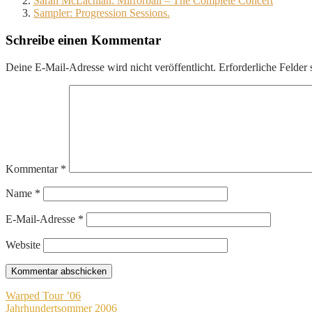
Sarah McLachlan: Mirrorball – The Complete Concert
Sampler: Progression Sessions.
Schreibe einen Kommentar
Deine E-Mail-Adresse wird nicht veröffentlicht.
Erforderliche Felder 
Kommentar
*
Name
*
E-Mail-Adresse
*
Website
Beitragsnavigation
Warped Tour ’06
Jahrhundertsommer 2006