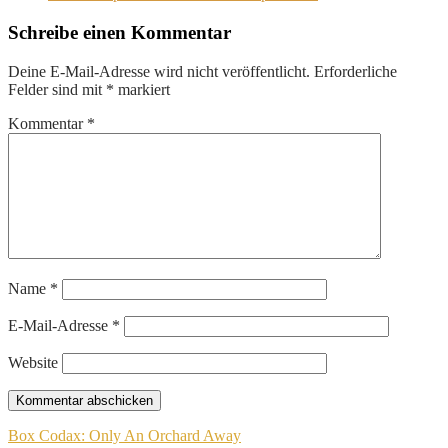
Schreibe einen Kommentar
Deine E-Mail-Adresse wird nicht veröffentlicht.
Erforderliche
Felder sind mit
*
markiert
Kommentar
*
Name
*
E-Mail-Adresse
*
Website
Beitragsnavigation
Box Codax: Only An Orchard Away