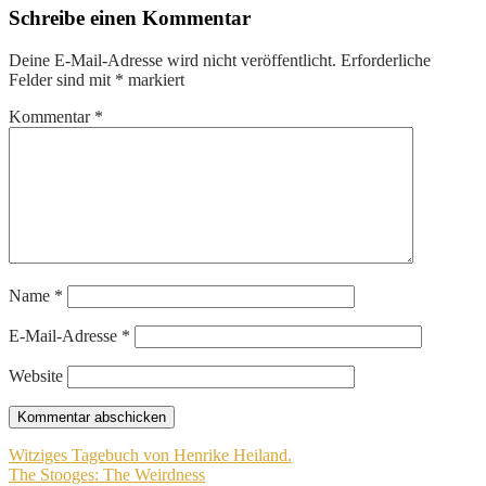
Schreibe einen Kommentar
Deine E-Mail-Adresse wird nicht veröffentlicht.
Erforderliche
Felder sind mit
*
markiert
Kommentar
*
Name
*
E-Mail-Adresse
*
Website
Beitragsnavigation
Witziges Tagebuch von Henrike Heiland.
The Stooges: The Weirdness