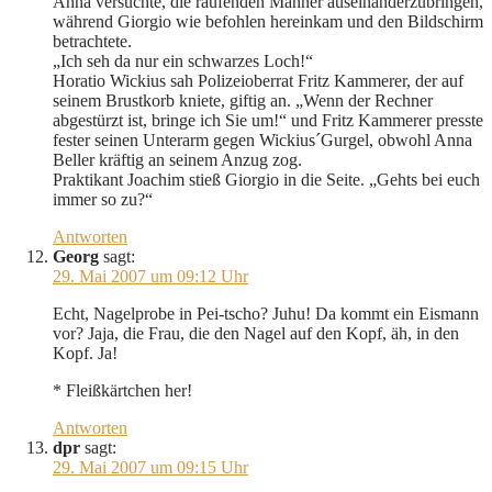
Anna versuchte, die raufenden Männer auseinanderzubringen,
während Giorgio wie befohlen hereinkam und den Bildschirm
betrachtete.
„Ich seh da nur ein schwarzes Loch!“
Horatio Wickius sah Polizeioberrat Fritz Kammerer, der auf
seinem Brustkorb kniete, giftig an. „Wenn der Rechner
abgestürzt ist, bringe ich Sie um!“ und Fritz Kammerer presste
fester seinen Unterarm gegen Wickius´Gurgel, obwohl Anna
Beller kräftig an seinem Anzug zog.
Praktikant Joachim stieß Giorgio in die Seite. „Gehts bei euch
immer so zu?“
Antworten
Georg
sagt:
29. Mai 2007 um 09:12 Uhr
Echt, Nagelprobe in Pei-tscho? Juhu! Da kommt ein Eismann
vor? Jaja, die Frau, die den Nagel auf den Kopf, äh, in den
Kopf. Ja!
* Fleißkärtchen her!
Antworten
dpr
sagt:
29. Mai 2007 um 09:15 Uhr