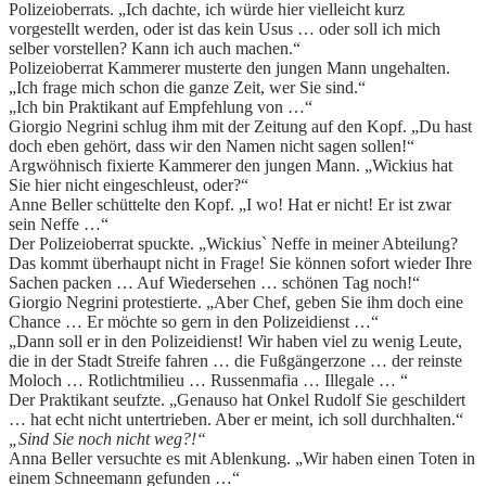
Polizeioberrats. „Ich dachte, ich würde hier vielleicht kurz
vorgestellt werden, oder ist das kein Usus … oder soll ich mich
selber vorstellen? Kann ich auch machen.“
Polizeioberrat Kammerer musterte den jungen Mann ungehalten.
„Ich frage mich schon die ganze Zeit, wer Sie sind.“
„Ich bin Praktikant auf Empfehlung von …“
Giorgio Negrini schlug ihm mit der Zeitung auf den Kopf. „Du hast
doch eben gehört, dass wir den Namen nicht sagen sollen!“
Argwöhnisch fixierte Kammerer den jungen Mann. „Wickius hat
Sie hier nicht eingeschleust, oder?“
Anne Beller schüttelte den Kopf. „I wo! Hat er nicht! Er ist zwar
sein Neffe …“
Der Polizeioberrat spuckte. „Wickius` Neffe in meiner Abteilung?
Das kommt überhaupt nicht in Frage! Sie können sofort wieder Ihre
Sachen packen … Auf Wiedersehen … schönen Tag noch!“
Giorgio Negrini protestierte. „Aber Chef, geben Sie ihm doch eine
Chance … Er möchte so gern in den Polizeidienst …“
„Dann soll er in den Polizeidienst! Wir haben viel zu wenig Leute,
die in der Stadt Streife fahren … die Fußgängerzone … der reinste
Moloch … Rotlichtmilieu … Russenmafia … Illegale … “
Der Praktikant seufzte. „Genauso hat Onkel Rudolf Sie geschildert
… hat echt nicht untertrieben. Aber er meint, ich soll durchhalten.“
„Sind Sie noch nicht weg?!“
Anna Beller versuchte es mit Ablenkung. „Wir haben einen Toten in
einem Schneemann gefunden …“