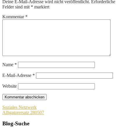
Deine E-Mail-Adresse wird nicht veröffentlicht.
Erforderliche
Felder sind mit
*
markiert
Kommentar
*
Name
*
E-Mail-Adresse
*
Website
Beitragsnavigation
Soziales Netzwerk
Alligatorersatz 280507
Blog-Suche