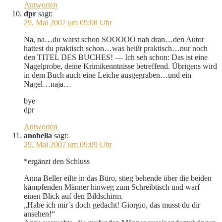
Antworten
dpr
sagt:
29. Mai 2007 um 09:08 Uhr
Na, na…du warst schon SOOOOO nah dran…den Autor
hattest du praktisch schon…was heißt praktisch…nur noch
den TITEL DES BUCHES! — Ich seh schon: Das ist eine
Nagelprobe, deine Krimikenntnisse betreffend. Übrigens wird
in dem Buch auch eine Leiche ausgegraben…und ein
Nagel…naja…
bye
dpr
Antworten
anobella
sagt:
29. Mai 2007 um 09:09 Uhr
*ergänzt den Schluss
Anna Beller eilte in das Büro, stieg behende über die beiden
kämpfenden Männer hinweg zum Schreibtisch und warf
einen Blick auf den Bildschirm.
„Habe ich mir´s doch gedacht! Giorgio, das musst du dir
ansehen!“