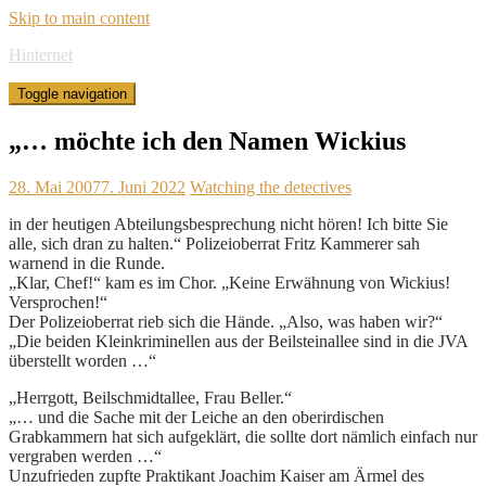
Skip to main content
Hinternet
Toggle navigation
„… möchte ich den Namen Wickius
28. Mai 2007
7. Juni 2022
Watching the detectives
in der heutigen Abteilungsbesprechung nicht hören! Ich bitte Sie
alle, sich dran zu halten.“ Polizeioberrat Fritz Kammerer sah
warnend in die Runde.
„Klar, Chef!“ kam es im Chor. „Keine Erwähnung von Wickius!
Versprochen!“
Der Polizeioberrat rieb sich die Hände. „Also, was haben wir?“
„Die beiden Kleinkriminellen aus der Beilsteinallee sind in die JVA
überstellt worden …“
„Herrgott, Beilschmidtallee, Frau Beller.“
„… und die Sache mit der Leiche an den oberirdischen
Grabkammern hat sich aufgeklärt, die sollte dort nämlich einfach nur
vergraben werden …“
Unzufrieden zupfte Praktikant Joachim Kaiser am Ärmel des