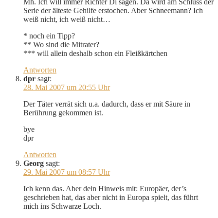
Mh. Ich will immer Richter Di sagen. Da wird am Schluss der
Serie der älteste Gehilfe erstochen. Aber Schneemann? Ich
weiß nicht, ich weiß nicht…
* noch ein Tipp?
** Wo sind die Mitrater?
*** will allein deshalb schon ein Fleißkärtchen
Antworten
dpr
sagt:
28. Mai 2007 um 20:55 Uhr
Der Täter verrät sich u.a. dadurch, dass er mit Säure in
Berührung gekommen ist.
bye
dpr
Antworten
Georg
sagt:
29. Mai 2007 um 08:57 Uhr
Ich kenn das. Aber dein Hinweis mit: Europäer, der’s
geschrieben hat, das aber nicht in Europa spielt, das führt
mich ins Schwarze Loch.