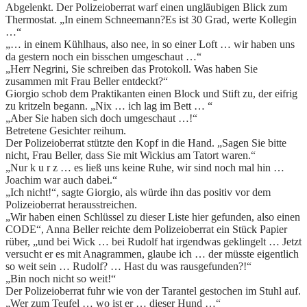
Abgelenkt. Der Polizeioberrat warf einen ungläubigen Blick zum
Thermostat. „In einem Schneemann?Es ist 30 Grad, werte Kollegin
…“
„… in einem Kühlhaus, also nee, in so einer Loft … wir haben uns
da gestern noch ein bisschen umgeschaut …“
„Herr Negrini, Sie schreiben das Protokoll. Was haben Sie
zusammen mit Frau Beller entdeckt?“
Giorgio schob dem Praktikanten einen Block und Stift zu, der eifrig
zu kritzeln begann. „Nix … ich lag im Bett … “
„Aber Sie haben sich doch umgeschaut …!“
Betretene Gesichter reihum.
Der Polizeioberrat stützte den Kopf in die Hand. „Sagen Sie bitte
nicht, Frau Beller, dass Sie mit Wickius am Tatort waren.“
„Nur k u r z … es ließ uns keine Ruhe, wir sind noch mal hin …
Joachim war auch dabei.“
„Ich nicht!“, sagte Giorgio, als würde ihn das positiv vor dem
Polizeioberrat herausstreichen.
„Wir haben einen Schlüssel zu dieser Liste hier gefunden, also einen
CODE“, Anna Beller reichte dem Polizeioberrat ein Stück Papier
rüber, „und bei Wick … bei Rudolf hat irgendwas geklingelt … Jetzt
versucht er es mit Anagrammen, glaube ich … der müsste eigentlich
so weit sein … Rudolf? … Hast du was rausgefunden?!“
„Bin noch nicht so weit!“
Der Polizeioberrat fuhr wie von der Tarantel gestochen im Stuhl auf.
„Wer zum Teufel … wo ist er … dieser Hund …“