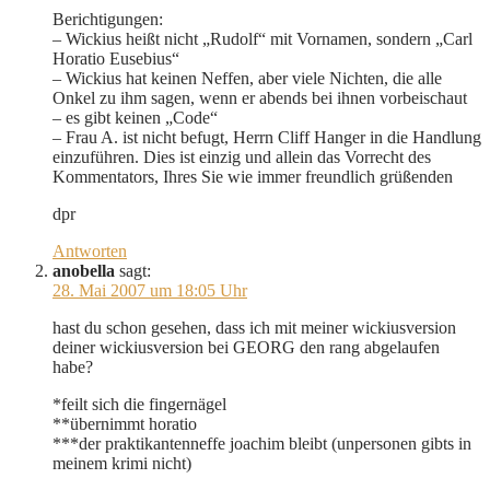
Berichtigungen:
– Wickius heißt nicht „Rudolf“ mit Vornamen, sondern „Carl
Horatio Eusebius“
– Wickius hat keinen Neffen, aber viele Nichten, die alle
Onkel zu ihm sagen, wenn er abends bei ihnen vorbeischaut
– es gibt keinen „Code“
– Frau A. ist nicht befugt, Herrn Cliff Hanger in die Handlung
einzuführen. Dies ist einzig und allein das Vorrecht des
Kommentators, Ihres Sie wie immer freundlich grüßenden
dpr
Antworten
anobella
sagt:
28. Mai 2007 um 18:05 Uhr
hast du schon gesehen, dass ich mit meiner wickiusversion
deiner wickiusversion bei GEORG den rang abgelaufen
habe?
*feilt sich die fingernägel
**übernimmt horatio
***der praktikantenneffe joachim bleibt (unpersonen gibts in
meinem krimi nicht)