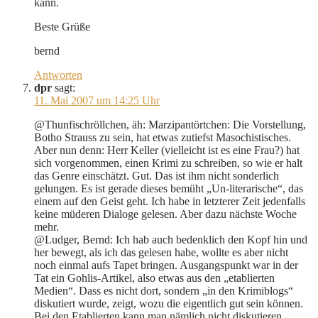
kann.
Beste Grüße
bernd
Antworten
dpr
sagt:
11. Mai 2007 um 14:25 Uhr
@Thunfischröllchen, äh: Marzipantörtchen: Die Vorstellung,
Botho Strauss zu sein, hat etwas zutiefst Masochistisches.
Aber nun denn: Herr Keller (vielleicht ist es eine Frau?) hat
sich vorgenommen, einen Krimi zu schreiben, so wie er halt
das Genre einschätzt. Gut. Das ist ihm nicht sonderlich
gelungen. Es ist gerade dieses bemüht „Un-literarische“, das
einem auf den Geist geht. Ich habe in letzterer Zeit jedenfalls
keine müderen Dialoge gelesen. Aber dazu nächste Woche
mehr.
@Ludger, Bernd: Ich hab auch bedenklich den Kopf hin und
her bewegt, als ich das gelesen habe, wollte es aber nicht
noch einmal aufs Tapet bringen. Ausgangspunkt war in der
Tat ein Gohlis-Artikel, also etwas aus den „etablierten
Medien“. Dass es nicht dort, sondern „in den Krimiblogs“
diskutiert wurde, zeigt, wozu die eigentlich gut sein können.
Bei den Etablierten kann man nämlich nicht diskutieren.