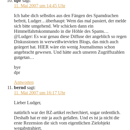
dpr
sagt:
11. Mai 2007 um 14:45 Uhr
Ich habe dich selbstlos aus den Fängen des Spamdrachen
befreit, Ludger…überhaupt: Wem das mal passiert, der melde
sich bitte umgehend. Wir schicken dann ein
Himmelfahrtskommando in die Höhle des Spams…
@Ludger: Es war genau diese Diffuse der angeblich so regen
Diskussionen in werweißwievielen Blogs, das mich auch
geärgert hat. HIER wäre ein wenig Journalismus schon
angebracht gewesen. Und hätte auch unseren Zugriffszahlen
gutgetan…
bye
dpr
Antworten
bernd
sagt:
11. Mai 2007 um 16:17 Uhr
Lieber Ludger,
natürlich war der BZ-artikel recherchiert, sogar ordentlich.
Deshalb hat er mir ja auch gefallen. Und es ist ja nicht die
erste Rezension die sich vom eigentlichen Zielobjekt
wegabstrahiert.