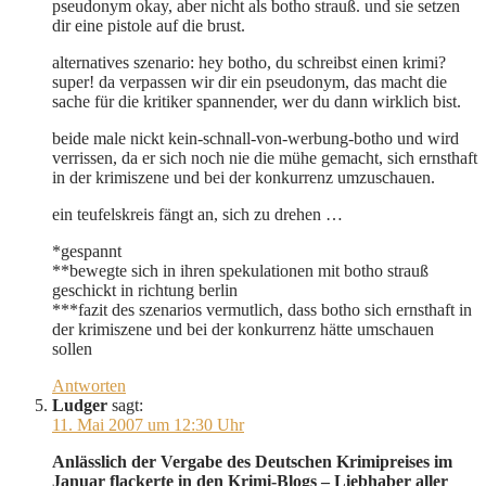
pseudonym okay, aber nicht als botho strauß. und sie setzen
dir eine pistole auf die brust.
alternatives szenario: hey botho, du schreibst einen krimi?
super! da verpassen wir dir ein pseudonym, das macht die
sache für die kritiker spannender, wer du dann wirklich bist.
beide male nickt kein-schnall-von-werbung-botho und wird
verrissen, da er sich noch nie die mühe gemacht, sich ernsthaft
in der krimiszene und bei der konkurrenz umzuschauen.
ein teufelskreis fängt an, sich zu drehen …
*gespannt
**bewegte sich in ihren spekulationen mit botho strauß
geschickt in richtung berlin
***fazit des szenarios vermutlich, dass botho sich ernsthaft in
der krimiszene und bei der konkurrenz hätte umschauen
sollen
Antworten
Ludger
sagt:
11. Mai 2007 um 12:30 Uhr
Anlässlich der Vergabe des Deutschen Krimipreises im
Januar flackerte in den Krimi-Blogs – Liebhaber aller