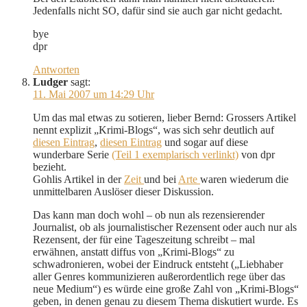
Jedenfalls nicht SO, dafür sind sie auch gar nicht gedacht.
bye
dpr
Antworten
Ludger
sagt:
11. Mai 2007 um 14:29 Uhr
Um das mal etwas zu sotieren, lieber Bernd: Grossers Artikel
nennt explizit „Krimi-Blogs“, was sich sehr deutlich auf
diesen Eintrag
,
diesen Eintrag
und sogar auf diese
wunderbare Serie
(Teil 1 exemplarisch verlinkt)
von dpr
bezieht.
Gohlis Artikel in der
Zeit
und bei
Arte
waren wiederum die
unmittelbaren Auslöser dieser Diskussion.
Das kann man doch wohl – ob nun als rezensierender
Journalist, ob als journalistischer Rezensent oder auch nur als
Rezensent, der für eine Tageszeitung schreibt – mal
erwähnen, anstatt diffus von „Krimi-Blogs“ zu
schwadronieren, wobei der Eindruck entsteht („Liebhaber
aller Genres kommunizieren außerordentlich rege über das
neue Medium“) es würde eine große Zahl von „Krimi-Blogs“
geben, in denen genau zu diesem Thema diskutiert wurde. Es