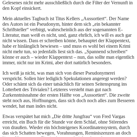
Gelesenes nicht mehr ausschließlich durch die Filter der Vernunft in
den Kopf einsickert.
Mein aktuelles Tagbuch ist Titus Kellers „Aussortiert“. Der Name
des Autors ist ein Pseudonym, hinter dem sich „ein bekannter
Schriftsteller“ verbirgt, wahrscheinlich aus der sogenannten E-
Literatur, man weiß es nicht, und, ganz ehrlich, ich will es auch gar
nicht wissen. Dass er schreiben könne, behauptet der Klappentext,
habe er hinlänglich bewiesen – und muss es wohl bei einem Krimi
nicht mehr tun, so jedenfalls liest sich das. „Spannend schreiben“
könne er auch – wieder Klappentext – nun, das sollte man eigentlich
immer, nicht nur im Krimi, aber dort natürlich besonders.
Ich weiß ja nicht, was man sich von dieser Pseudonymerei
verspricht. Sollen hier lediglich Spekulationen angeregt werden?
Oder schämt sich da einer tatsächlich für seinen Seitensprung ins
Lotterbett des Trivialen? Letzteres versteht man gut nach
Zurkenntnisnahme der ersten Hälfte von „Aussortiert“. Die zweite
steht noch aus, Hoffnungen, dass sich doch noch alles zum Besseren
wendet, hat man indes nicht.
Etwas verspätet hat mich „Die dritte Jungfrau“ von Fred Vargas
erreicht, ein Buch für die Stunde vor dem Schlaf, ohne Störendes
von draußen. Wieder ein höchsteigenes Koordinatensystem, durch
das sich Schatten bewegen, Vorahnungen, Reminiszenzen an doch