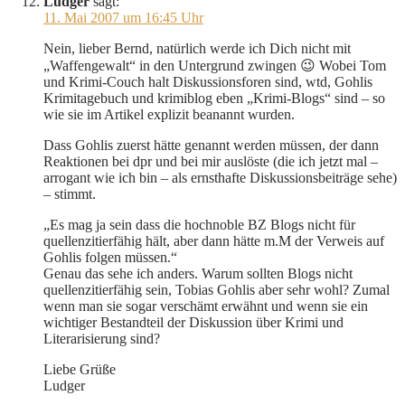
Ludger
sagt:
11. Mai 2007 um 16:45 Uhr
Nein, lieber Bernd, natürlich werde ich Dich nicht mit
„Waffengewalt“ in den Untergrund zwingen 😉 Wobei Tom
und Krimi-Couch halt Diskussionsforen sind, wtd, Gohlis
Krimitagebuch und krimiblog eben „Krimi-Blogs“ sind – so
wie sie im Artikel explizit beanannt wurden.
Dass Gohlis zuerst hätte genannt werden müssen, der dann
Reaktionen bei dpr und bei mir auslöste (die ich jetzt mal –
arrogant wie ich bin – als ernsthafte Diskussionsbeiträge sehe)
– stimmt.
„Es mag ja sein dass die hochnoble BZ Blogs nicht für
quellenzitierfähig hält, aber dann hätte m.M der Verweis auf
Gohlis folgen müssen.“
Genau das sehe ich anders. Warum sollten Blogs nicht
quellenzitierfähig sein, Tobias Gohlis aber sehr wohl? Zumal
wenn man sie sogar verschämt erwähnt und wenn sie ein
wichtiger Bestandteil der Diskussion über Krimi und
Literarisierung sind?
Liebe Grüße
Ludger