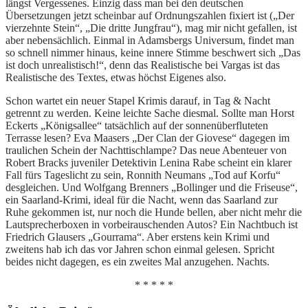
längst Vergessenes. Einzig dass man bei den deutschen
Übersetzungen jetzt scheinbar auf Ordnungszahlen fixiert ist („Der
vierzehnte Stein“, „Die dritte Jungfrau“), mag mir nicht gefallen, ist
aber nebensächlich. Einmal in Adamsbergs Universum, findet man
so schnell nimmer hinaus, keine innere Stimme beschwert sich „Das
ist doch unrealistisch!“, denn das Realistische bei Vargas ist das
Realistische des Textes, etwas höchst Eigenes also.
Schon wartet ein neuer Stapel Krimis darauf, in Tag & Nacht
getrennt zu werden. Keine leichte Sache diesmal. Sollte man Horst
Eckerts „Königsallee“ tatsächlich auf der sonnenüberfluteten
Terrasse lesen? Eva Maasers „Der Clan der Giovese“ dagegen im
traulichen Schein der Nachttischlampe? Das neue Abenteuer von
Robert Bracks juveniler Detektivin Lenina Rabe scheint ein klarer
Fall fürs Tageslicht zu sein, Ronnith Neumans „Tod auf Korfu“
desgleichen. Und Wolfgang Brenners „Bollinger und die Friseuse“,
ein Saarland-Krimi, ideal für die Nacht, wenn das Saarland zur
Ruhe gekommen ist, nur noch die Hunde bellen, aber nicht mehr die
Lautsprecherboxen in vorbeirauschenden Autos? Ein Nachtbuch ist
Friedrich Glausers „Gourrama“. Aber erstens kein Krimi und
zweitens hab ich das vor Jahren schon einmal gelesen. Spricht
beides nicht dagegen, es ein zweites Mal anzugehen. Nachts.
* * * * *