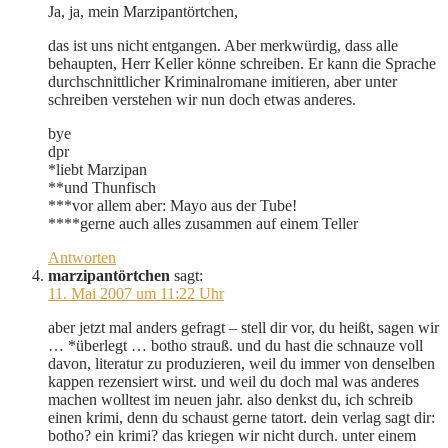
Ja, ja, mein Marzipantörtchen,
das ist uns nicht entgangen. Aber merkwürdig, dass alle
behaupten, Herr Keller könne schreiben. Er kann die Sprache
durchschnittlicher Kriminalromane imitieren, aber unter
schreiben verstehen wir nun doch etwas anderes.
bye
dpr
*liebt Marzipan
**und Thunfisch
***vor allem aber: Mayo aus der Tube!
****gerne auch alles zusammen auf einem Teller
Antworten
marzipantörtchen
sagt:
11. Mai 2007 um 11:22 Uhr
aber jetzt mal anders gefragt – stell dir vor, du heißt, sagen wir
… *überlegt … botho strauß. und du hast die schnauze voll
davon, literatur zu produzieren, weil du immer von denselben
kappen rezensiert wirst. und weil du doch mal was anderes
machen wolltest im neuen jahr. also denkst du, ich schreib
einen krimi, denn du schaust gerne tatort. dein verlag sagt dir:
botho? ein krimi? das kriegen wir nicht durch. unter einem