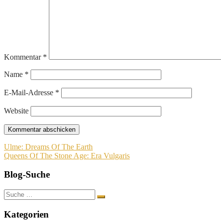
Kommentar
*
Name
*
E-Mail-Adresse
*
Website
Beitragsnavigation
Ulme: Dreams Of The Earth
Queens Of The Stone Age: Era Vulgaris
Blog-Suche
Suche
nach:
Kategorien