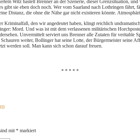
siertem Witz bastelt Brenner an der Szenerie, dieser Grenzsituation, und
 es gibt sie eben doch noch. Wer vom Saarland nach Lothringen fährt, fä
ne Distanz, die ohne die Nähe gar nicht existieren könnte. Atmosphäri
er Kriminalfall, den wir angedeutet haben, klingt reichlich undramatisc
linger: Mord. Und was ist mit dem verlassenen militärischen Horchpos
sehen. Unvermittelt serviert uns Brenner alle Zutaten für veritable S
 Schauren weiter, Bollinger hat seine Lotte, der Bürgermeister seine A
etzt werden soll. Man kann sich schon darauf freuen.
* * * * *
ten
sind mit
*
markiert