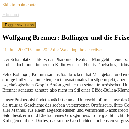
Skip to main content
Hinternet
Toggle navigation
Wolfgang Brenner: Bollinger und die Fris
21. Juni 2007
15. Juni 2022
dpr
Watching the detectives
Der Schauplatz ist fiktiv, das Phänomen Realität. Man geht in einer s
und ist doch noch immer ein Kulturwechsel. Nichts Tragisches, nicht
Felix Bollinger, Kommissar aus Saarbrücken, hat Mist gebaut und eine
dortige Polizeistation leiten, ein transnationales Prestigeprojekt, abe
psychologischem Gespür. Sofort gerät er mit seinen französischen Un
Brenner genauso genutzt, also nicht im Stil eines Blöde-Bullen-Klam
Unser Protagonist findet zunächst einmal Unterschlupf im Hause des 
die traurige Geschichte des soeben verstorbenen Ortsfriseurs, ihre
aller Männer, aus einem abgeschiedenen und verrufenen Nachbardorf. Ly
Salonbesitzerin und Ehefrau eines Großgärtners. Lotte glaubt nicht, d
Kollegen und des Dorfes, das solche Geschichten am liebsten verges