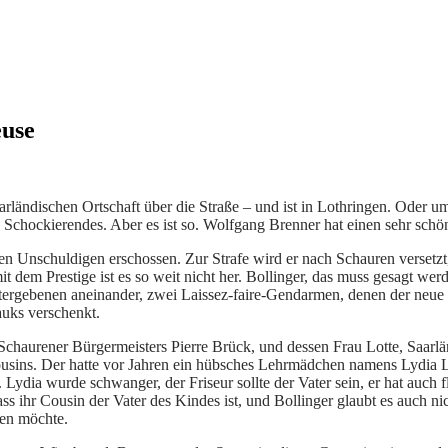
euse
aarländischen Ortschaft über die Straße – und ist in Lothringen. Oder 
s Schockierendes. Aber es ist so. Wolfgang Brenner hat einen sehr sc
n Unschuldigen erschossen. Zur Strafe wird er nach Schauren versetzt, 
r mit dem Prestige ist es so weit nicht her. Bollinger, das muss gesagt w
tergebenen aneinander, zwei Laissez-faire-Gendarmen, denen der neue 
auks verschenkt.
Schaurener Bürgermeisters Pierre Brück, und dessen Frau Lotte, Saarl
s Cousins. Der hatte vor Jahren ein hübsches Lehrmädchen namens Lydia
dia wurde schwanger, der Friseur sollte der Vater sein, er hat auch fle
ass ihr Cousin der Vater des Kindes ist, und Bollinger glaubt es auch 
sen möchte.