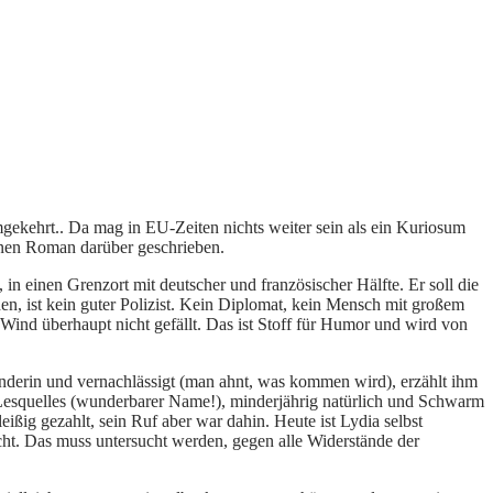
umgekehrt.. Da mag in EU-Zeiten nichts weiter sein als ein Kuriosum
hönen Roman darüber geschrieben.
in einen Grenzort mit deutscher und französischer Hälfte. Er soll die
erden, ist kein guter Polizist. Kein Diplomat, kein Mensch mit großem
Wind überhaupt nicht gefällt. Das ist Stoff für Humor und wird von
änderin und vernachlässigt (man ahnt, was kommen wird), erzählt ihm
 Lesquelles (wunderbarer Name!), minderjährig natürlich und Schwarm
ißig gezahlt, sein Ruf aber war dahin. Heute ist Lydia selbst
nicht. Das muss untersucht werden, gegen alle Widerstände der