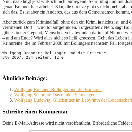
Nun, das klingt jetzt wirklich nicht aufregend. Sehr ruhig und mit do
genau Brenner hier arbeitet. Klar, die Grenze gibt es nicht mehr, aber
sich das. Es ist aber ein Anderes, das aus dem Gemeinsamen kommt, ei
Aber zurück zum Kriminalfall, ohne den ein Krimi ja nichts ist, und d
verrufenen Dorf – wird tot aufgefunden. Totgesoffen? Nein, sagt Bol
gibt es in der Gegend, Menschen verschwinden darin auf Nimmerwieder
– und am Ende? Wird alles nicht so heiß gegessen. Geht das Leben in
Krimireihe, die im Februar 2008 mit Bollingers nächstem Fall fortges
Wolfgang Brenner: Bollinger und die Friseuse. 
Dtv 2007. 234 Seiten. 12 €
Ähnliche Beiträge:
Wolfgang Brenner: Bollinger und die Barbaren
Wolfgang Schorlau: Das dunkle Schweigen
Wolfgang Ludewig: Glücksritter im Labyrinth der Leidenschaf
Schreibe einen Kommentar
Deine E-Mail-Adresse wird nicht veröffentlicht.
Erforderliche Felder 