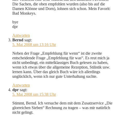
Die Sachen, die oben empfohlen wurden (also bis auf die
Damen Klönne und Dorn), lohnen sich schon. Mein Favorit:
Bad Monkeys.
bye
dpr
Antworten
Bernd
sagt:
5. Mai 2008 um 13:16 Uhr
Neben der Frage „Empfehlung für wenn“ ist die zweite
entscheidende Frage „Empfehlung für was“. Es reut mich ja
nicht unbedingt, ein mittelklassiges Buch gelesen zu haben,
wenn ich etwas über die allgemeine Rezeption, Stilistik usw.
lernen kann. Über das gleich Buch wäre ich allerdings
unglücklich, wenn ich nur gute Unterhaltung suchte.
Antworten
dpr
sagt:
5. Mai 2008 um 15:38 Uhr
Stimmt, Bernd. Ich versuche dem mit dem Zusatzservice „Die
glorreichen Sieben“ Rechnung zu tragen – was mir natürlich
nicht gelingt.