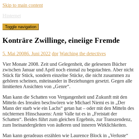
Skip to main content
Hinternet
Toggle navigation
Konträre Zwillinge, eineiige Fremde
5. Mai 2008
6. Juni 2022
dpr
Watching the detectives
Vier Monate 2008. Zeit und Gelegenheit, die gelesenen Bücher
zwischen Januar und April noch einmal zu begutachten. Aber nicht
Stück für Stück, sondern einzelne Stücke, die nicht zusammen zu
gehören scheinen, miteinander in Beziehungen gesetzt. Gegen alle
limitierten Ansichten von „Genre“.
Man kann die Schatten von Vergangenheit und Zukunft mit den
Mitteln des Irrealen beschwören wie Michael Niemi es in „Der
Mann der starb wie ein Lachs“ getan hat – oder mit den Mitteln des
nüchternen Hinschauens: Amir Valle tut es in „Freistatt der
Schatten“. Beides führt zum gleichen Ergebnis, zur Transzendenz,
zum Ineinandergleiten von äußeren und inneren Wirklichkeiten.
Man kann geradeaus erzählen wie Laurence Block in „Verluste“