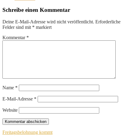
Schreibe einen Kommentar
Deine E-Mail-Adresse wird nicht veröffentlicht.
Erforderliche
Felder sind mit
*
markiert
Kommentar
*
Name
*
E-Mail-Adresse
*
Website
Beitragsnavigation
Freitagsbelohnung kommt