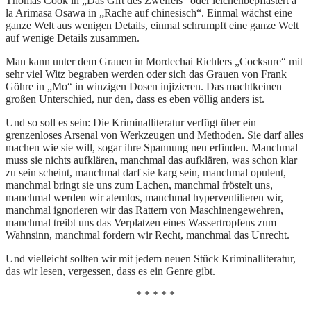
Thomas Cook in „Das Gift des Zweifels“ oder leichenbepflastert a
la Arimasa Osawa in „Rache auf chinesisch“. Einmal wächst eine
ganze Welt aus wenigen Details, einmal schrumpft eine ganze Welt
auf wenige Details zusammen.
Man kann unter dem Grauen in Mordechai Richlers „Cocksure“ mit
sehr viel Witz begraben werden oder sich das Grauen von Frank
Göhre in „Mo“ in winzigen Dosen injizieren. Das machtkeinen
großen Unterschied, nur den, dass es eben völlig anders ist.
Und so soll es sein: Die Kriminalliteratur verfügt über ein
grenzenloses Arsenal von Werkzeugen und Methoden. Sie darf alles
machen wie sie will, sogar ihre Spannung neu erfinden. Manchmal
muss sie nichts aufklären, manchmal das aufklären, was schon klar
zu sein scheint, manchmal darf sie karg sein, manchmal opulent,
manchmal bringt sie uns zum Lachen, manchmal fröstelt uns,
manchmal werden wir atemlos, manchmal hyperventilieren wir,
manchmal ignorieren wir das Rattern von Maschinengewehren,
manchmal treibt uns das Verplatzen eines Wassertropfens zum
Wahnsinn, manchmal fordern wir Recht, manchmal das Unrecht.
Und vielleicht sollten wir mit jedem neuen Stück Kriminalliteratur,
das wir lesen, vergessen, dass es ein Genre gibt.
* * * * *