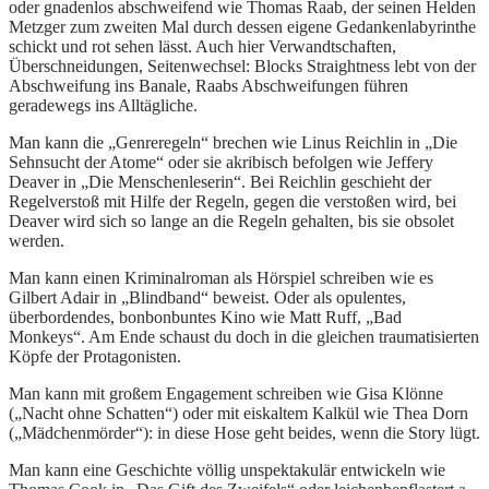
oder gnadenlos abschweifend wie Thomas Raab, der seinen Helden
Metzger zum zweiten Mal durch dessen eigene Gedankenlabyrinthe
schickt und rot sehen lässt. Auch hier Verwandtschaften,
Überschneidungen, Seitenwechsel: Blocks Straightness lebt von der
Abschweifung ins Banale, Raabs Abschweifungen führen
geradewegs ins Alltägliche.
Man kann die „Genreregeln“ brechen wie Linus Reichlin in „Die
Sehnsucht der Atome“ oder sie akribisch befolgen wie Jeffery
Deaver in „Die Menschenleserin“. Bei Reichlin geschieht der
Regelverstoß mit Hilfe der Regeln, gegen die verstoßen wird, bei
Deaver wird sich so lange an die Regeln gehalten, bis sie obsolet
werden.
Man kann einen Kriminalroman als Hörspiel schreiben wie es
Gilbert Adair in „Blindband“ beweist. Oder als opulentes,
überbordendes, bonbonbuntes Kino wie Matt Ruff, „Bad
Monkeys“. Am Ende schaust du doch in die gleichen traumatisierten
Köpfe der Protagonisten.
Man kann mit großem Engagement schreiben wie Gisa Klönne
(„Nacht ohne Schatten“) oder mit eiskaltem Kalkül wie Thea Dorn
(„Mädchenmörder“): in diese Hose geht beides, wenn die Story lügt.
Man kann eine Geschichte völlig unspektakulär entwickeln wie