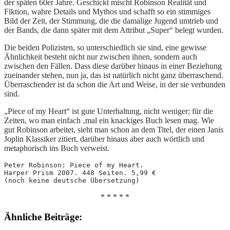
der späten 60er Jahre. Geschickt mischt Robinson Realität und
Fiktion, wahre Details und Mythos und schafft so ein stimmiges
Bild der Zeit, der Stimmung, die die damalige Jugend umtrieb und
der Bands, die dann später mit dem Attribut „Super“ belegt wurden.
Die beiden Polizisten, so unterschiedlich sie sind, eine gewisse
Ähnlichkeit besteht nicht nur zwischen ihnen, sondern auch
zwischen den Fällen. Dass diese darüber hinaus in einer Beziehung
zueinander stehen, nun ja, das ist natürlich nicht ganz überraschend.
Überraschender ist da schon die Art und Weise, in der sie verbunden
sind.
„Piece of my Heart“ ist gute Unterhaltung, nicht weniger; für die
Zeiten, wo man einfach ‚mal ein knackiges Buch lesen mag. Wie
gut Robinson arbeitet, sieht man schon an dem Titel, der einen Janis
Joplin Klassiker zitiert, darüber hinaus aber auch wörtlich und
metaphorisch ins Buch verweist.
Peter Robinson: Piece of my Heart. 
Harper Prism 2007. 448 Seiten. 5,99 € 
(noch keine deutsche Übersetzung)
* * * * *
Ähnliche Beiträge: