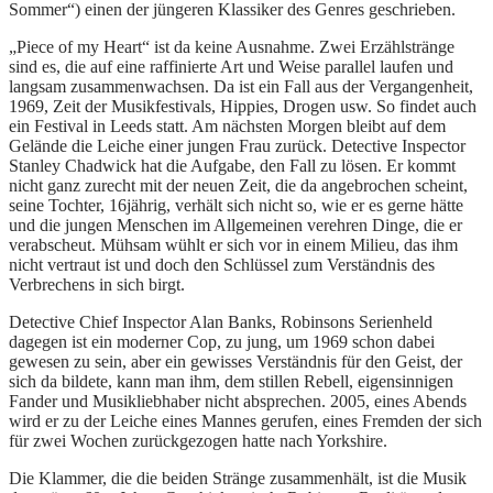
Sommer“) einen der jüngeren Klassiker des Genres geschrieben.
„Piece of my Heart“ ist da keine Ausnahme. Zwei Erzählstränge
sind es, die auf eine raffinierte Art und Weise parallel laufen und
langsam zusammenwachsen. Da ist ein Fall aus der Vergangenheit,
1969, Zeit der Musikfestivals, Hippies, Drogen usw. So findet auch
ein Festival in Leeds statt. Am nächsten Morgen bleibt auf dem
Gelände die Leiche einer jungen Frau zurück. Detective Inspector
Stanley Chadwick hat die Aufgabe, den Fall zu lösen. Er kommt
nicht ganz zurecht mit der neuen Zeit, die da angebrochen scheint,
seine Tochter, 16jährig, verhält sich nicht so, wie er es gerne hätte
und die jungen Menschen im Allgemeinen verehren Dinge, die er
verabscheut. Mühsam wühlt er sich vor in einem Milieu, das ihm
nicht vertraut ist und doch den Schlüssel zum Verständnis des
Verbrechens in sich birgt.
Detective Chief Inspector Alan Banks, Robinsons Serienheld
dagegen ist ein moderner Cop, zu jung, um 1969 schon dabei
gewesen zu sein, aber ein gewisses Verständnis für den Geist, der
sich da bildete, kann man ihm, dem stillen Rebell, eigensinnigen
Fander und Musikliebhaber nicht absprechen. 2005, eines Abends
wird er zu der Leiche eines Mannes gerufen, eines Fremden der sich
für zwei Wochen zurückgezogen hatte nach Yorkshire.
Die Klammer, die die beiden Stränge zusammenhält, ist die Musik