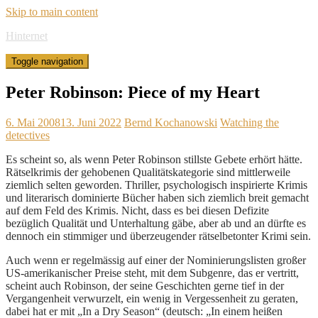
Skip to main content
Hinternet
Toggle navigation
Peter Robinson: Piece of my Heart
6. Mai 2008
13. Juni 2022
Bernd Kochanowski
Watching the
detectives
Es scheint so, als wenn Peter Robinson stillste Gebete erhört hätte.
Rätselkrimis der gehobenen Qualitätskategorie sind mittlerweile
ziemlich selten geworden. Thriller, psychologisch inspirierte Krimis
und literarisch dominierte Bücher haben sich ziemlich breit gemacht
auf dem Feld des Krimis. Nicht, dass es bei diesen Defizite
bezüglich Qualität und Unterhaltung gäbe, aber ab und an dürfte es
dennoch ein stimmiger und überzeugender rätselbetonter Krimi sein.
Auch wenn er regelmässig auf einer der Nominierungslisten großer
US-amerikanischer Preise steht, mit dem Subgenre, das er vertritt,
scheint auch Robinson, der seine Geschichten gerne tief in der
Vergangenheit verwurzelt, ein wenig in Vergessenheit zu geraten,
dabei hat er mit „In a Dry Season“ (deutsch: „In einem heißen