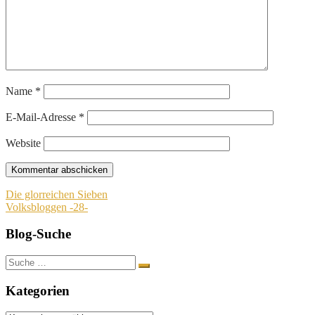
Name
*
E-Mail-Adresse
*
Website
Beitragsnavigation
Die glorreichen Sieben
Volksbloggen -28-
Blog-Suche
Suche
nach:
Kategorien