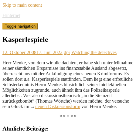
Skip to main content
Hinternet
Toggle navigation
Kasperlespiele
12. Oktober 2008
17. Juni 2022
dpr
Watching the detectives
Herr Menke, von dem wir alle dachten, er habe sich unter Mitnahme
seiner sämtlichen Ersparnisse ins finanzstabile Ausland abgesetzt,
überrascht uns mit der Ankündigung eines neuen Krimiforums. Es
sollen dort u.a. Kasperlespiele stattfinden. Dem liegt eine erfreuliche
Selbsterkenntnis Herrn Menkes hinsichtlich seiner intellektuellen
Möglichkeiten zugrunde, auch ähnelt ihm das Polizeikasperle
allerliebst. Wer also diskussionstheorisch „in die Steinzeit
zurückgebombt“ (Thomas Wörtche) werden möchte, der versuche
sein Glück im →
neuen Diskussionsform
von Herrn Menke.
* * * * *
Ähnliche Beiträge: