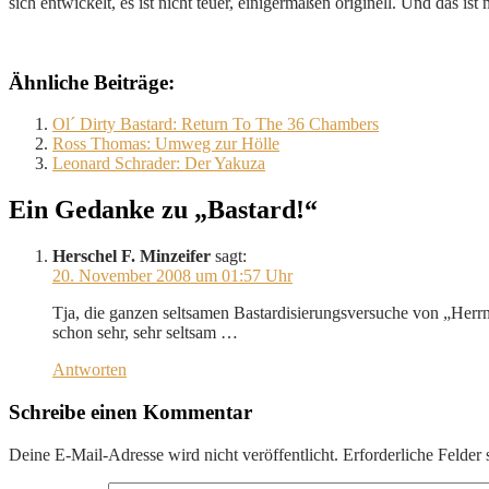
sich entwickelt, es ist nicht teuer, einigermaßen originell. Und das ist 
Ähnliche Beiträge:
Ol´ Dirty Bastard: Return To The 36 Chambers
Ross Thomas: Umweg zur Hölle
Leonard Schrader: Der Yakuza
Ein Gedanke zu „Bastard!“
Herschel F. Minzeifer
sagt:
20. November 2008 um 01:57 Uhr
Tja, die ganzen seltsamen Bastardisierungsversuche von „Herrn 
schon sehr, sehr seltsam …
Antworten
Schreibe einen Kommentar
Deine E-Mail-Adresse wird nicht veröffentlicht.
Erforderliche Felder 