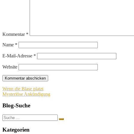
Kommentar
*
Name
*
E-Mail-Adresse
*
Website
Beitragsnavigation
Wenn die Blase platzt
Mysteriöse Ankündigung
Blog-Suche
Suche
nach:
Kategorien