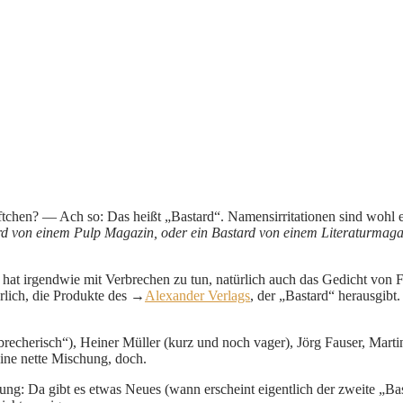
eftchen? — Ach so: Das heißt „Bastard“. Namensirritationen sind wohl 
rd von einem Pulp Magazin, oder ein Bastard von einem Literaturmagaz
hat irgendwie mit Verbrechen zu tun, natürlich auch das Gedicht von 
rlich, die Produkte des →
Alexander Verlags
, der „Bastard“ herausgibt
erbrecherisch“), Heiner Müller (kurz und noch vager), Jörg Fauser, Mar
eine nette Mischung, doch.
lung: Da gibt es etwas Neues (wann erscheint eigentlich der zweite „Ba