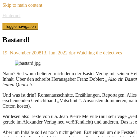
Skip to main content
Hinternet
Toggle navigation
Bastard!
19. November 2008
13. Juni 2022
dpr
Watching the detectives
Nanu? Seit wann beliefert mich denn der Bastei Verlag mit seinen H
Inhalt. Über den schreibt Herausgeber Franz Dobler:
„Also ein Basta
teuren Quatsch.“
Und was ist drin? Romanausschnitte, Erzählungen, Reportagen. Alles 
erscheinenden Gedichtband „Mitschnitt“. Ansonsten dominieren, natü
Cotton kostet).
Wir lesen also Texte von u.a. Jean-Pierre Melville (nur sehr vage „v
gerade im Alexander Verlag neu veröffentlicht) und anderen. Das ist 
Aber um Inhalte soll es noch nicht gehen. Erst einmal um die Feststel