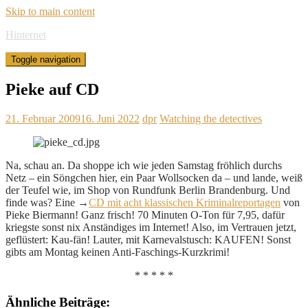
Skip to main content
Hinternet
Toggle navigation
Pieke auf CD
21. Februar 2009
16. Juni 2022
dpr
Watching the detectives
Na, schau an. Da shoppe ich wie jeden Samstag fröhlich durchs
Netz – ein Söngchen hier, ein Paar Wollsocken da – und lande, weiß
der Teufel wie, im Shop von Rundfunk Berlin Brandenburg. Und
finde was? Eine →
CD mit acht klassischen Kriminalreportagen
von
Pieke Biermann! Ganz frisch! 70 Minuten O-Ton für 7,95, dafür
kriegste sonst nix Anständiges im Internet! Also, im Vertrauen jetzt,
geflüstert: Kau-fän! Lauter, mit Karnevalstusch: KAUFEN! Sonst
gibts am Montag keinen Anti-Faschings-Kurzkrimi!
* * * * *
Ähnliche Beiträge: