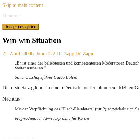
Skip to main content
Hinternet
Toggle navigation
Win-win Situation
22. April 2009
6. Juni 2022
Dr. Zapp
Dr. Zapp
„Er ist einer der beliebtesten und kompetentesten Moderatoren Deutsc
weiter ausbauen.“
Sat.1-Geschäftsführer Guido Bolten
Der erste Satz gilt nur in einem Deutschland fernab unserer kleinen
Nachtrag:
Mit der Verpflichtung des “Flach-Plauderers’ (turi2) entwickelt sich
blogmedien.de: Abwrackprämie für Kerner