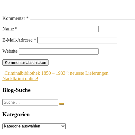
Kommentar
*
Name
*
E-Mail-Adresse
*
Website
Beitragsnavigation
„Criminalbibliothek 1850 – 1933“: neueste Lieferungen
Nacktkrimi online!
Blog-Suche
Suche
nach:
Kategorien
Kategorien