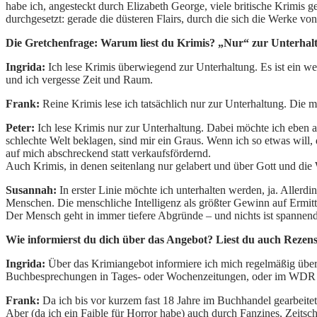
habe ich, angesteckt durch Elizabeth George, viele britische Krimis 
durchgesetzt: gerade die düsteren Flairs, durch die sich die Werke v
Die Gretchenfrage: Warum liest du Krimis? „Nur“ zur Unterhalt
Ingrida:
Ich lese Krimis überwiegend zur Unterhaltung. Es ist ein we
und ich vergesse Zeit und Raum.
Frank:
Reine Krimis lese ich tatsächlich nur zur Unterhaltung. Die 
Peter:
Ich lese Krimis nur zur Unterhaltung. Dabei möchte ich eben a
schlechte Welt beklagen, sind mir ein Graus. Wenn ich so etwas will,
auf mich abschreckend statt verkaufsfördernd.
Auch Krimis, in denen seitenlang nur gelabert und über Gott und die 
Susannah:
In erster Linie möchte ich unterhalten werden, ja. Allerdi
Menschen. Die menschliche Intelligenz als größter Gewinn auf Ermittl
Der Mensch geht in immer tiefere Abgründe – und nichts ist spannende
Wie informierst du dich über das Angebot? Liest du auch Rezens
Ingrida:
Über das Krimiangebot informiere ich mich regelmäßig über
Buchbesprechungen in Tages- oder Wochenzeitungen, oder im WDR lese 
Frank:
Da ich bis vor kurzem fast 18 Jahre im Buchhandel gearbeitet 
Aber (da ich ein Faible für Horror habe) auch durch Fanzines, Zeitschr