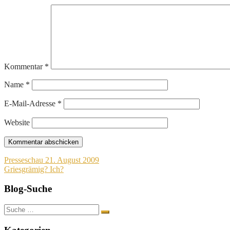
Kommentar
*
Name
*
E-Mail-Adresse
*
Website
Beitragsnavigation
Presseschau 21. August 2009
Griesgrämig? Ich?
Blog-Suche
Suche
nach: