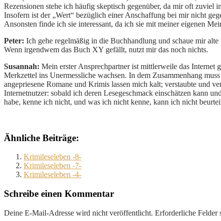
Rezensionen stehe ich häufig skeptisch gegenüber, da mir oft zuviel i
Insofern ist der „Wert“ bezüglich einer Anschaffung bei mir nicht geg
Ansonsten finde ich sie interessant, da ich sie mit meiner eigenen Me
Peter:
Ich gehe regelmäßig in die Buchhandlung und schaue mir alte
Wenn irgendwem das Buch XY gefällt, nutzt mir das noch nichts.
Susannah:
Mein erster Ansprechpartner ist mittlerweile das Interne
Merkzettel ins Unermessliche wachsen. In dem Zusammenhang muss ich
angepriesene Romane und Krimis lassen mich kalt; verstaubte und ver
Internetnutzer: sobald ich deren Lesegeschmack einschätzen kann und 
habe, kenne ich nicht, und was ich nicht kenne, kann ich nicht beurte
Ähnliche Beiträge:
Krimileseleben -8-
Krimileseleben -7-
Krimileseleben -4-
Schreibe einen Kommentar
Deine E-Mail-Adresse wird nicht veröffentlicht.
Erforderliche Felder 