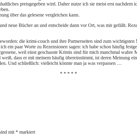
nhaltliches preisgegeben wird. Daher nutze ich sie meist erst nachdem i
eben.
inung über das gelesene vergleichen kann.
 und neue Bücher an und entscheide dann vor Ort, was mir gefällt. Re
t geworden: die krimi-couch und ihre Partnerseiten sind zum wichtigs
 ein paar Worte zu Rezensionen sagen: ich habe schon häufig festges
gessene, weil einst geschasste Krimis sind für mich manchmal wahre M
weiß, dass er mit meinem häufig übereinstimmt, ist deren Meinung ein gu
ilen. Und schließlich: vielleicht könnte man ja was verpassen …
* * * * *
sind mit
*
markiert