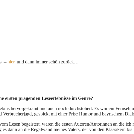
ts →
hier
, und dann immer schön zurück…
 ersten prägenden Leseerlebnisse im Genre?
lebnis hervorgekramt und auch noch durchstöbert. Es war ein Fernsehju
d Verbrecherjagd, gespickt mit einer Prise Humor und bayrischem Diale
om Lesen begeistert, waren die ersten Autoren/Autorinnen an die ich 
ing es dann an die Regalwand meines Vaters, der von den Klassikern bi