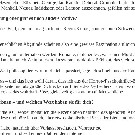
gelesen: eben Elizabeth George, Ian Rankin, Deborah Crombie. In den l
on Mankell, Nesser, Indridason oder Larsson auszeichnen, gefallen mir 
ung oder gibt es noch andere Motive?
ites Feld, denn ich mag nicht nur Regio-Krimis, sondern auch Schweden
menschlichen Abgründe scheinen also eine gewisse Faszination auf mich 
uch „nur“ unterhalten werden. Romane, in denen es zwar einen Mord auf
 dann kann ich Zeitung lesen. Deswegen wirkt das Prädikat, das viele 
Welt philosophiert wird und nichts passiert, lege ich schnell aus der H
ngs – und das liegt wohl daran, dass ich aus der Horror-/Psychothriller-
erseite und als größter Schrecken auf Seite des Verbechers – denn wo w
r, als das wahrhaft Böse, gleichzeitig das wahrhaft Menschliche.
ionen – und welchen Wert haben sie für dich?
 die KC, wobei monatlich die Rezensionen natürlich dazugehören. Auch
und höre ich auch, aber etwas skeptischer. Bestsellerlisten sind wen
habe, natürlich über Verlagsvorschauen, Vertreter etc.
iften – und seit einigen Jahren dem Internet.