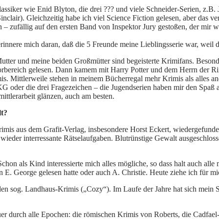
lassiker wie Enid Blyton, die drei ??? und viele Schneider-Serien, z.B.
lair). Gleichzeitig habe ich viel Science Fiction gelesen, aber das ve
– zufällig auf den ersten Band von Inspektor Jury gestoßen, der mir w
Ich erinnere mich daran, daß die 5 Freunde meine Lieblingsserie war, 
 Mutter und meine beiden Großmütter sind begeisterte Krimifans. Beson
rorbereich gelesen. Dann kamem mit Harry Potter und dem Herrn der Ring
mis. Mittlerweile stehen in meinem Bücherregal mehr Krimis als alles an
KG oder die drei Fragezeichen – die Jugendserien haben mir den Spaß
ittlerarbeit glänzen, auch am besten.
lt?
mis aus dem Grafit-Verlag, insbesondere Horst Eckert, wiedergefunden
 wieder interressante Rätselaufgaben. Blutrünstige Gewalt ausgeschloss
chon als Kind interessierte mich alles mögliche, so dass halt auch all
 E. George gelesen hatte oder auch A. Christie. Heute ziehe ich für mi
den sog. Landhaus-Krimis („Cozy“). Im Laufe der Jahre hat sich mein
uer durch alle Epochen: die römischen Krimis von Roberts, die Cadfae