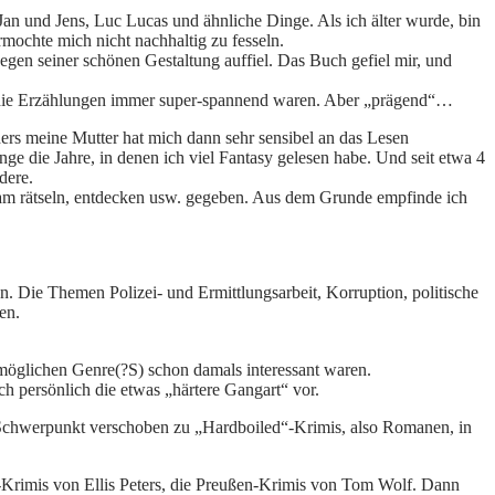
 Jan und Jens, Luc Lucas und ähnliche Dinge. Als ich älter wurde, bin
rmochte mich nicht nachhaltig zu fesseln.
egen seiner schönen Gestaltung auffiel. Das Buch gefiel mir, und
weil die Erzählungen immer super-spannend waren. Aber „prägend“…
ders meine Mutter hat mich dann sehr sensibel an das Lesen
e die Jahre, in denen ich viel Fantasy gelesen habe. Und seit etwa 4
dere.
 am rätseln, entdecken usw. gegeben. Aus dem Grunde empfinde ich
. Die Themen Polizei- und Ermittlungsarbeit, Korruption, politische
en.
e möglichen Genre(?S) schon damals interessant waren.
ch persönlich die etwas „härtere Gangart“ vor.
 Schwerpunkt verschoben zu „Hardboiled“-Krimis, also Romanen, in
l-Krimis von Ellis Peters, die Preußen-Krimis von Tom Wolf. Dann