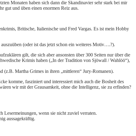
etzten Monaten haben sich dann die Skandinavier sehr stark bei mir
sehr gut und üben einen enormen Reiz aus.
krimis, Britische, Italienische und Fred Vargas. Es ist mein Hobby
auszuüben (oder ist das jetzt schon ein weiteres Motiv….?).
zuklären gilt, die sich aber ansonsten über 300 Seiten nur über die
schwedische Krimis haben („In der Tradition von Sjöwall / Wahlöö“),
and (z.B. Martha Grimes in ihren „mittleren“ Jury-Romanen).
Ecke komme, fasziniert und interessiert mich auch die Bosheit des
ären wir mit der Grausamkeit, ohne die Intelligenz, sie zu erfinden?
 Lesermeinungen, wenn sie nicht zuviel verraten.
ig aussagekräftig.