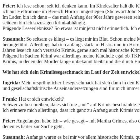
Peter:
Ich lese schon, seit ich denken kann. Im Kindesalter halt die K
ich auf Heftromane im Bereich Horror umgestiegen (Stichwort John Sinc
Im Laden bin ich dann – das muß Anfang der 90er Jahre gewesen sein 
seitdem bin ich sozusagen krimi-abhängig.
Prägende Leseerlebnisse? So etwas ist mir jetzt nicht erinnerlich. 
Susannah:
So seltsam es klingt – es liegt mir im Blut. Schon meine
herangeführt. Allerdings hab ich anfangs stark im Histo- und im Hor
Jahren lese ich auch verstärkt Krimis, gerne auch mal historische Kri
Prägend in Sachen Krimi war allerdings meine Kindheit: egal ob TK
Krimis, in denen der Mörder lange unbekannt bleibt und die durch Erm
Wie hat sich dein Krimilesegeschmack im Lauf der Zeit entwicke
Ingrida:
Mein ursprünglicher Lesegeschmack hat sich dann in den Kri
und gesellschaftskritische Auseinandersetzungen sind für mich immer
Frank:
Hat er sich entwickelt?
Schwer zu beschreiben, da es sich nie „nur“ auf Krimis beschränkte. S
Ich erinnere mich allerdings, dass ich ganz zu Anfang auch Krimis von
Peter:
Angefangen habe ich – wie gesagt – mit Martha Grimes, also 
denen es härter zur Sache geht.
Susannah:
Anfangs waren es bei mir vor allem historische Krimis, q