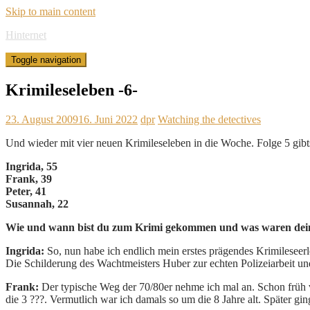
Skip to main content
Hinternet
Toggle navigation
Krimileseleben -6-
23. August 2009
16. Juni 2022
dpr
Watching the detectives
Und wieder mit vier neuen Krimileseleben in die Woche. Folge 5 gib
Ingrida, 55
Frank, 39
Peter, 41
Susannah, 22
Wie und wann bist du zum Krimi gekommen und was waren deine
Ingrida:
So, nun habe ich endlich mein erstes prägendes Krimileseer
Die Schilderung des Wachtmeisters Huber zur echten Polizeiarbeit un
Frank:
Der typische Weg der 70/80er nehme ich mal an. Schon früh v
die 3 ???. Vermutlich war ich damals so um die 8 Jahre alt. Später g