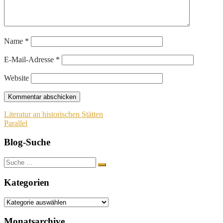
Name
*
E-Mail-Adresse
*
Website
Beitragsnavigation
Literatur an historischen Stätten
Parallel
Blog-Suche
Suche
nach:
Kategorien
Kategorien
Monatsarchive