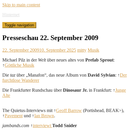
Skip to main content
Hinternet
Toggle navigation
Presseschau 22. September 2009
22. September 2009
10. September 2025
mitty
Musik
Michael Pilz in der
Welt
über neues altes von
Prefab Sprout
:
↑
Göttliche Musik
Die
taz
über „Manafon“, das neue Album von
David Sylvian
: ↑
Der
furchtlose Wanderer
Die Frankfurter Rundschau über
Dinosaur Jr.
in Frankfurt: ↑
Junge
Alte
The Quietus-Interviews mit ↑
Geoff Barrow
(Portishead, BEAK>),
↑
Pavement
und ↑
Ian Brown
.
jambands.com
↑
interviewt
Todd Snider