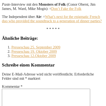
Paste
-Interview mit den
Monsters of Folk
(Conor Oberst, Jim
James, M. Ward, Mike Mogis): ↑
Don’t Fake the Folk
The Independent über
Air
: ↑
What’s next for the enigmatic French
duo who provided the soundtrack to a generation of dinner parties?
* * * * *
Ähnliche Beiträge:
Presseschau 25. September 2009
Presseschau 19. Oktober 2009
Presseschau 12.Oktober 2009
Schreibe einen Kommentar
Deine E-Mail-Adresse wird nicht veröffentlicht.
Erforderliche
Felder sind mit
*
markiert
Kommentar
*