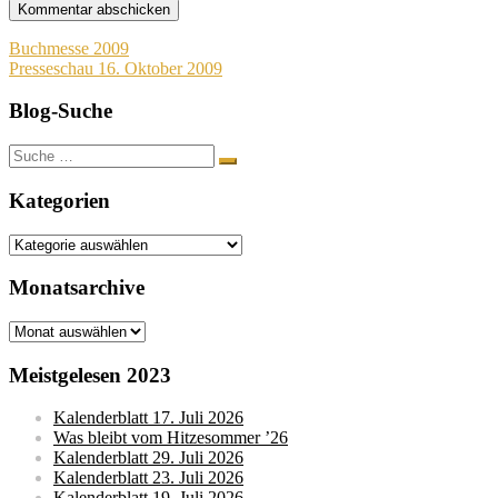
Beitragsnavigation
Buchmesse 2009
Presseschau 16. Oktober 2009
Blog-Suche
Suche
nach:
Kategorien
Kategorien
Monatsarchive
Monatsarchive
Meistgelesen 2023
Kalenderblatt 17. Juli 2026
Was bleibt vom Hitzesommer ’26
Kalenderblatt 29. Juli 2026
Kalenderblatt 23. Juli 2026
Kalenderblatt 19. Juli 2026