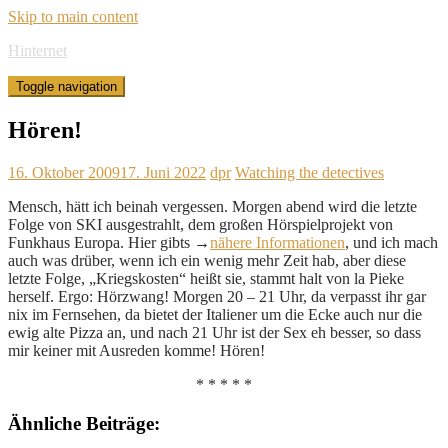
Skip to main content
Hinternet
Toggle navigation
Hören!
16. Oktober 2009
17. Juni 2022
dpr
Watching the detectives
Mensch, hätt ich beinah vergessen. Morgen abend wird die letzte
Folge von SKI ausgestrahlt, dem großen Hörspielprojekt von
Funkhaus Europa. Hier gibts →
nähere Informationen
, und ich mach
auch was drüber, wenn ich ein wenig mehr Zeit hab, aber diese
letzte Folge, „Kriegskosten“ heißt sie, stammt halt von la Pieke
herself. Ergo: Hörzwang! Morgen 20 – 21 Uhr, da verpasst ihr gar
nix im Fernsehen, da bietet der Italiener um die Ecke auch nur die
ewig alte Pizza an, und nach 21 Uhr ist der Sex eh besser, so dass
mir keiner mit Ausreden komme! Hören!
* * * * *
Ähnliche Beiträge: