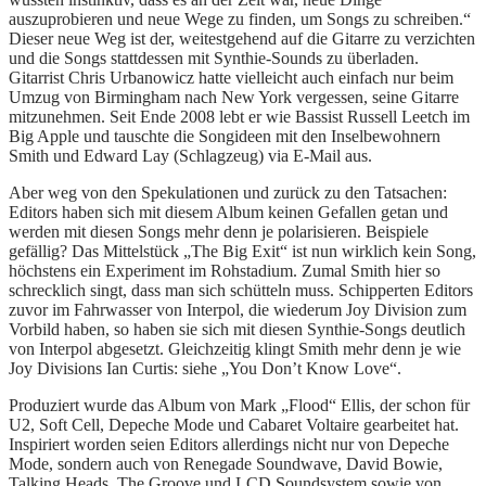
auszuprobieren und neue Wege zu finden, um Songs zu schreiben.“
Dieser neue Weg ist der, weitestgehend auf die Gitarre zu verzichten
und die Songs stattdessen mit Synthie-Sounds zu überladen.
Gitarrist Chris Urbanowicz hatte vielleicht auch einfach nur beim
Umzug von Birmingham nach New York vergessen, seine Gitarre
mitzunehmen. Seit Ende 2008 lebt er wie Bassist Russell Leetch im
Big Apple und tauschte die Songideen mit den Inselbewohnern
Smith und Edward Lay (Schlagzeug) via E-Mail aus.
Aber weg von den Spekulationen und zurück zu den Tatsachen:
Editors haben sich mit diesem Album keinen Gefallen getan und
werden mit diesen Songs mehr denn je polarisieren. Beispiele
gefällig? Das Mittelstück „The Big Exit“ ist nun wirklich kein Song,
höchstens ein Experiment im Rohstadium. Zumal Smith hier so
schrecklich singt, dass man sich schütteln muss. Schipperten Editors
zuvor im Fahrwasser von Interpol, die wiederum Joy Division zum
Vorbild haben, so haben sie sich mit diesen Synthie-Songs deutlich
von Interpol abgesetzt. Gleichzeitig klingt Smith mehr denn je wie
Joy Divisions Ian Curtis: siehe „You Don’t Know Love“.
Produziert wurde das Album von Mark „Flood“ Ellis, der schon für
U2, Soft Cell, Depeche Mode und Cabaret Voltaire gearbeitet hat.
Inspiriert worden seien Editors allerdings nicht nur von Depeche
Mode, sondern auch von Renegade Soundwave, David Bowie,
Talking Heads, The Groove und LCD Soundsystem sowie von