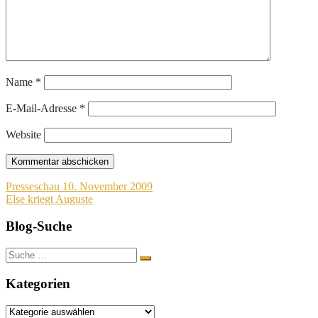
Name
*
E-Mail-Adresse
*
Website
Beitragsnavigation
Presseschau 10. November 2009
Else kriegt Auguste
Blog-Suche
Suche
nach:
Kategorien
Kategorien