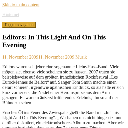
Skip to main content
Hinternet
Toggle navigation
Editors: In This Light And On This
Evening
11. November 2009
11. November 2009
Musik
Editors waren seit jeher eine sogenannte Liebe-Hass-Band. Viele
mögen sie, ebenso viele scheinen sie zu hassen. 2007 traten sie
beispielsweise auf dem größten französischen Rockfestival „Les
Eurockéennes de Belfort“ auf. Sänger Tom Smith machte einen
derart schieren, irgendwie apathischen Eindruck, so als hätte er sich
kurz vorher erst die Nadel einer Heroinspritze aus dem Arm
gezogen. Es war ein äußerst irritierendes Erlebnis, ihn so auf der
Bühne zu sehen.
Frisches Öl ins Feuer des Zwiespalts gießt die Band mit „In This
Light And On This Evening“. „Wir haben uns nicht hingesetzt und
darüber diskutiert, ein elektronischeres Album zu machen. Aber wir
wussten instinktiv, dass es an der Zeit war, neue Dinge