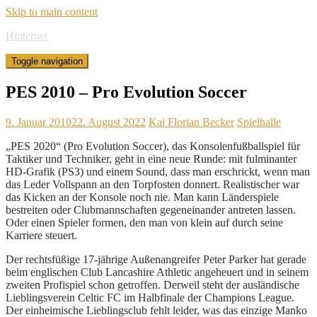
Skip to main content
Hinternet
Toggle navigation
PES 2010 – Pro Evolution Soccer
9. Januar 2010
22. August 2022
Kai Florian Becker
Spielhalle
„PES 2020“ (Pro Evolution Soccer), das Konsolenfußballspiel für
Taktiker und Techniker, geht in eine neue Runde: mit fulminanter
HD-Grafik (PS3) und einem Sound, dass man erschrickt, wenn man
das Leder Vollspann an den Torpfosten donnert. Realistischer war
das Kicken an der Konsole noch nie. Man kann Länderspiele
bestreiten oder Clubmannschaften gegeneinander antreten lassen.
Oder einen Spieler formen, den man von klein auf durch seine
Karriere steuert.
Der rechtsfüßige 17-jährige Außenangreifer Peter Parker hat gerade
beim englischen Club Lancashire Athletic angeheuert und in seinem
zweiten Profispiel schon getroffen. Derweil steht der ausländische
Lieblingsverein Celtic FC im Halbfinale der Champions League.
Der einheimische Lieblingsclub fehlt leider, was das einzige Manko