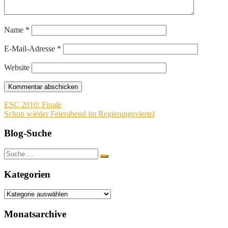
Name
*
E-Mail-Adresse
*
Website
Beitragsnavigation
ESC 2010: Finale
Schon wieder Feierabend im Regierungsviertel
Blog-Suche
Suche
nach:
Kategorien
Kategorien
Monatsarchive