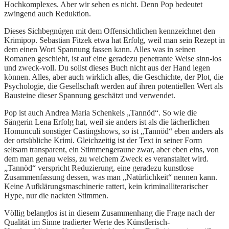
Hochkomplexes. Aber wir sehen es nicht. Denn Pop bedeutet
zwingend auch Reduktion.
Dieses Sichbegnügen mit dem Offensichtlichen kennzeichnet den
Krimipop. Sebastian Fitzek etwa hat Erfolg, weil man sein Rezept in
dem einen Wort Spannung fassen kann. Alles was in seinen
Romanen geschieht, ist auf eine geradezu penetrante Weise sinn-los
und zweck-voll. Du sollst dieses Buch nicht aus der Hand legen
können. Alles, aber auch wirklich alles, die Geschichte, der Plot, die
Psychologie, die Gesellschaft werden auf ihren potentiellen Wert als
Bausteine dieser Spannung geschätzt und verwendet.
Pop ist auch Andrea Maria Schenkels „Tannöd“. So wie die
Sängerin Lena Erfolg hat, weil sie anders ist als die lächerlichen
Homunculi sonstiger Castingshows, so ist „Tannöd“ eben anders als
der ortsübliche Krimi. Gleichzeitig ist der Text in seiner Form
seltsam transparent, ein Stimmengeraune zwar, aber eben eins, von
dem man genau weiss, zu welchem Zweck es veranstaltet wird.
„Tannöd“ verspricht Reduzierung, eine geradezu kunstlose
Zusammenfassung dessen, was man „Natürlichkeit“ nennen kann.
Keine Aufklärungsmaschinerie rattert, kein kriminalliterarischer
Hype, nur die nackten Stimmen.
Völlig belanglos ist in diesem Zusammenhang die Frage nach der
Qualität im Sinne tradierter Werte des Künstlerisch-