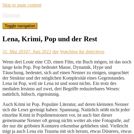
Skip to main content
Hinternet
Toggle navigation
Lena, Krimi, Pop und der Rest
31. Mai 2010
7. Juni 2022
dpr
Watching the detectives
Wenn drei Leute eine CD, einen Film, ein Buch mögen, ist das noch
lange kein Pop. Pop bedeutet Masse, Dynamik, Hype und
Täuschung, bedeutet, sich auf einen Nenner zu einigen, ungeachtet
der Struktur und der möglichen Komplexität eines Gegenstandes.
Lena ist Pop, weil sie Lena ist und sonst nichts. Ein trotz des
medialen Irrsinns auf zwei, drei Begriffe reduzierbares Wesen:
natürlich, hübsch, eigensinnig.
Auch Krimi ist Pop. Populäre Literatur, auf deren kleinsten Nenner
sich die Leser geeinigt haben: Spannung. Natürlich stößt nicht jeder
einzelne Krimi in Popdimensionen vor, ist auch hier dieser
gemeinsame Nenner oft genug nichts weiter als eine Fotografie, auf
der nur die gröbsten Konturen erkennbar geblieben sind. Vielleicht
trägt ja auch Lena ein Trauma mit sich herum, etwas Düsteres, etwas