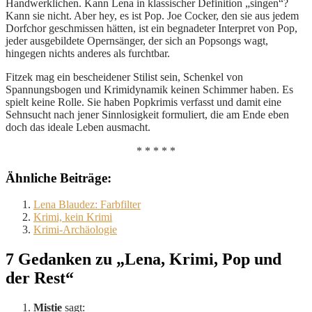
Handwerklichen. Kann Lena in klassischer Definition „singen“?
Kann sie nicht. Aber hey, es ist Pop. Joe Cocker, den sie aus jedem
Dorfchor geschmissen hätten, ist ein begnadeter Interpret von Pop,
jeder ausgebildete Opernsänger, der sich an Popsongs wagt,
hingegen nichts anderes als furchtbar.
Fitzek mag ein bescheidener Stilist sein, Schenkel von
Spannungsbogen und Krimidynamik keinen Schimmer haben. Es
spielt keine Rolle. Sie haben Popkrimis verfasst und damit eine
Sehnsucht nach jener Sinnlosigkeit formuliert, die am Ende eben
doch das ideale Leben ausmacht.
* * * * *
Ähnliche Beiträge:
Lena Blaudez: Farbfilter
Krimi, kein Krimi
Krimi-Archäologie
7 Gedanken zu „Lena, Krimi, Pop und
der Rest“
Mistie
sagt: