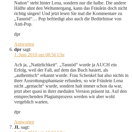
Nation“ steht hinter Lena, sondern nur die halbe. Die andere
Hälfte ahnt den Weltuntergang, kann das Fräulein doch nicht
richtig singen! Und jetzt lesen Sie mal die Kommentare zu
„Tannöd“… Pop befriedigt also auch die Bedürfnisse von
Anti-Pop.
dpr
Antworten
dpr
sagt:
1. Juni 2010 um 08:56 Uhr
Ach ja, „Natürlichkeit“. „Tannöd“ wurde ja AUCH ein
Erfolg, weil der Fall, auf dem das Buch basiert, als
„authentisch“ erkannt wurde. Frau Schenkel hat also nichts in
ihrer Ausrottungsphantasie erfunden, so wie Fräulein Lena
nicht „gemacht“ wurde, sondern halt immer schon da war,
jetzt aber quasi in ihrer medialen Version präsent ist. Auf den
entsprechenden Plagiatsprozess werden wir aber wohl
vergeblich warten.
dpr
Antworten
JL
sagt: