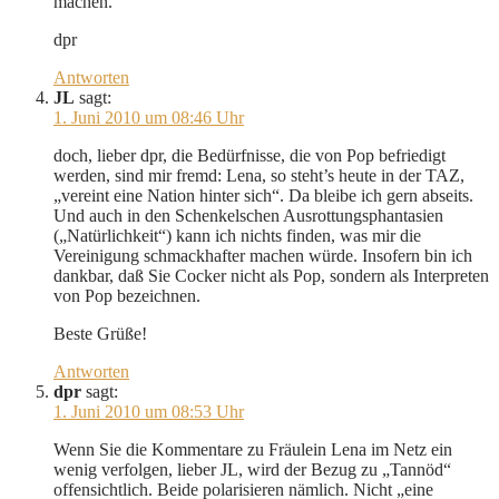
machen.
dpr
Antworten
JL
sagt:
1. Juni 2010 um 08:46 Uhr
doch, lieber dpr, die Bedürfnisse, die von Pop befriedigt
werden, sind mir fremd: Lena, so steht’s heute in der TAZ,
„vereint eine Nation hinter sich“. Da bleibe ich gern abseits.
Und auch in den Schenkelschen Ausrottungsphantasien
(„Natürlichkeit“) kann ich nichts finden, was mir die
Vereinigung schmackhafter machen würde. Insofern bin ich
dankbar, daß Sie Cocker nicht als Pop, sondern als Interpreten
von Pop bezeichnen.
Beste Grüße!
Antworten
dpr
sagt:
1. Juni 2010 um 08:53 Uhr
Wenn Sie die Kommentare zu Fräulein Lena im Netz ein
wenig verfolgen, lieber JL, wird der Bezug zu „Tannöd“
offensichtlich. Beide polarisieren nämlich. Nicht „eine