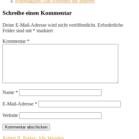
Notredaktion: Das schreiben die anderen
Schreibe einen Kommentar
Deine E-Mail-Adresse wird nicht veröffentlicht.
Erforderliche
Felder sind mit
*
markiert
Kommentar
*
Name
*
E-Mail-Adresse
*
Website
Beitragsnavigation
Robert B. Parker: Alte Wunden