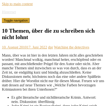
Skip to main content
Hinternet
Toggle navigation
10 Themen, über die zu schreiben sich
nicht lohnt
10. August 2010
17. Juni 2022
dpr
Watching the detectives
Mann, über was ist hier in den letzten Jahren nicht alles geschrieben
worden! Manchmal wolkig, manchmal heiter, erschöpfend oder en
passant, mit anschließender Prügel für den Autor oder nicht. Aber
manche Themen sind inzwischen so was von durch, dass es an der
Zeit ist, sie endgültig kurz und bündig abzuschließen. Keine
Diskussionen mehr, höchstens noch das eine oder andere Späßlein
drüber. Hier die Worstlist nicht nur für diesen Monat. Freuen wir uns
statt dessen auf neue Themen wie „Welche Farben bevorzugen
Krimiautoren bei ihren Unterhosen?“
Es gibt literarische und nichtliterarische Krimis. Antwort:
nein. Diskussion: überflüssig
Jeder Krimi ist ein Regionalkrimi, denn jeder Krimi spielt