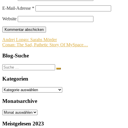
E-Mail-Adresse
*
Website
Beitragsnavigation
Andrej Longo: Sarahs Mörder
Conan: The Sad, Pathetic Story Of MySpace…
Blog-Suche
Suche
nach:
Kategorien
Kategorien
Monatsarchive
Monatsarchive
Meistgelesen 2023