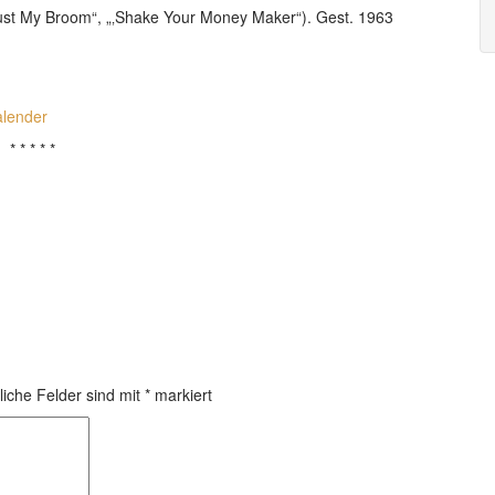
Dust My Broom“, „‚Shake Your Money Maker“). Gest. 1963
alender
* * * * *
liche Felder sind mit
*
markiert