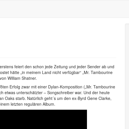
r erstens feiert den schon jede Zeitung und jeder Sender ab und
ostet hätte „in meinem Land nicht verfügbar“ „Mr. Tambourine
 von William Shatner.
ößten Erfolg zwar mit einer Dylan-Komposition („Mr. Tambourine
uch etwas unterschätzter – Songschreiber war. Und der heute
an Oaks starb. Natürlich geht´s um den ex-Byrd Gene Clarke,
inem letzten regulären Album.