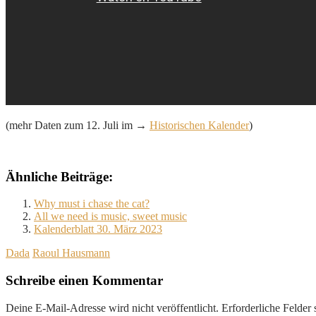
(mehr Daten zum 12. Juli im →
Historischen Kalender
)
Ähnliche Beiträge:
Why must i chase the cat?
All we need is music, sweet music
Kalenderblatt 30. März 2023
Dada
Raoul Hausmann
Schreibe einen Kommentar
Deine E-Mail-Adresse wird nicht veröffentlicht.
Erforderliche Felder 