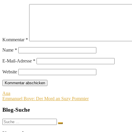
Kommentar
*
Name
*
E-Mail-Adresse
*
Website
Beitragsnavigation
Aua
Emmanuel Bove: Der Mord an Suzy Pommier
Blog-Suche
Suche
nach: