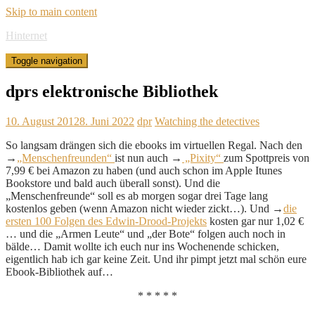
Skip to main content
Hinternet
Toggle navigation
dprs elektronische Bibliothek
10. August 2012
8. Juni 2022
dpr
Watching the detectives
So langsam drängen sich die ebooks im virtuellen Regal. Nach den
→
„Menschenfreunden“
ist nun auch →
„Pixity“
zum Spottpreis von
7,99 € bei Amazon zu haben (und auch schon im Apple Itunes
Bookstore und bald auch überall sonst). Und die
„Menschenfreunde“ soll es ab morgen sogar drei Tage lang
kostenlos geben (wenn Amazon nicht wieder zickt…). Und →
die
ersten 100 Folgen des Edwin-Drood-Projekts
kosten gar nur 1,02 €
… und die „Armen Leute“ und „der Bote“ folgen auch noch in
bälde… Damit wollte ich euch nur ins Wochenende schicken,
eigentlich hab ich gar keine Zeit. Und ihr pimpt jetzt mal schön eure
Ebook-Bibliothek auf…
* * * * *