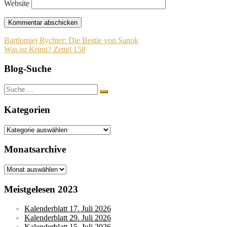
Website
Beitragsnavigation
Bartlomiej Rychter: Die Bestie von Sanok
Was ist Krimi? Zettel 158
Blog-Suche
Suche
nach:
Kategorien
Kategorien
Monatsarchive
Monatsarchive
Meistgelesen 2023
Kalenderblatt 17. Juli 2026
Kalenderblatt 29. Juli 2026
Kalenderblatt 15. Juli 2026