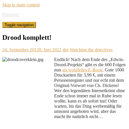
Skip to main content
Hinternet
Toggle navigation
Drood komplett!
24. September 2012
8. Juni 2022
dpr
Watching the detectives
Endlich! Nach dem Ende des „Edwin-
Drood-Projekts“ gibt es die 600 Folgen
nun
als wohlfeiles E-Book
. Gute 1000
Druckseiten für 3,99 €, mit einem
Personenregister und nur echt mit dem
Original-Vorwort von Ch. Dickens!
Wer den legendären Internetkrimi ohne
Ende schon immer mal in Ruhe lesen
wollte, kann es ab sofort tun! Oder
warten, bis das Ding werbemäßig für
umsonst angeboten wird, aber das
macht ihr natürlich nicht…