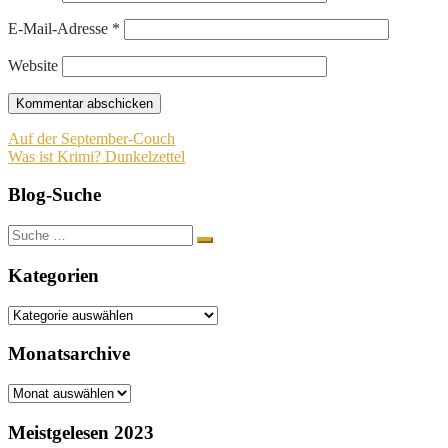
E-Mail-Adresse
*
Website
Beitragsnavigation
Auf der September-Couch
Was ist Krimi? Dunkelzettel
Blog-Suche
Suche
nach:
Kategorien
Kategorien
Monatsarchive
Monatsarchive
Meistgelesen 2023