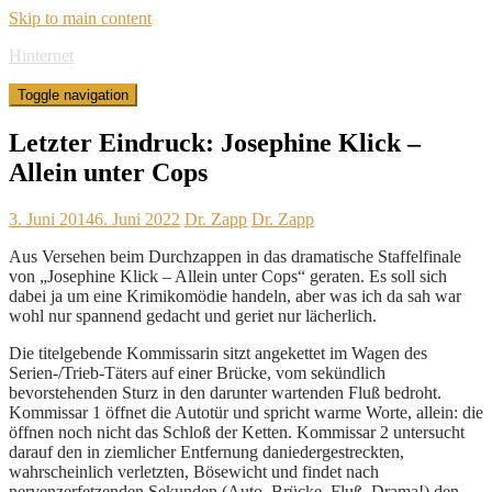
Skip to main content
Hinternet
Toggle navigation
Letzter Eindruck: Josephine Klick –
Allein unter Cops
3. Juni 2014
6. Juni 2022
Dr. Zapp
Dr. Zapp
Aus Versehen beim Durchzappen in das dramatische Staffelfinale
von „Josephine Klick – Allein unter Cops“ geraten. Es soll sich
dabei ja um eine Krimikomödie handeln, aber was ich da sah war
wohl nur spannend gedacht und geriet nur lächerlich.
Die titelgebende Kommissarin sitzt angekettet im Wagen des
Serien-/Trieb-Täters auf einer Brücke, vom sekündlich
bevorstehenden Sturz in den darunter wartenden Fluß bedroht.
Kommissar 1 öffnet die Autotür und spricht warme Worte, allein: die
öffnen noch nicht das Schloß der Ketten. Kommissar 2 untersucht
darauf den in ziemlicher Entfernung daniedergestreckten,
wahrscheinlich verletzten, Bösewicht und findet nach
nervenzerfetzenden Sekunden (Auto, Brücke, Fluß, Drama!) den