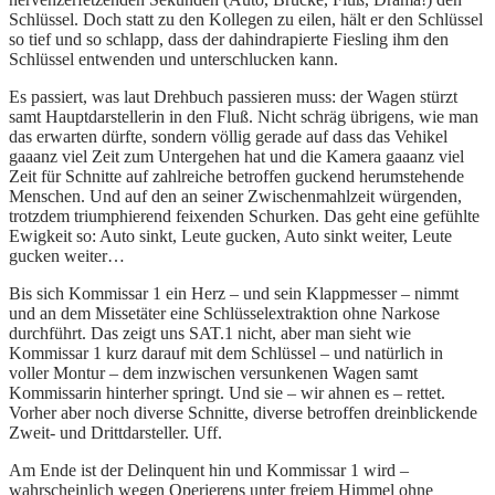
Schlüssel. Doch statt zu den Kollegen zu eilen, hält er den Schlüssel
so tief und so schlapp, dass der dahindrapierte Fiesling ihm den
Schlüssel entwenden und unterschlucken kann.
Es passiert, was laut Drehbuch passieren muss: der Wagen stürzt
samt Hauptdarstellerin in den Fluß. Nicht schräg übrigens, wie man
das erwarten dürfte, sondern völlig gerade auf dass das Vehikel
gaaanz viel Zeit zum Untergehen hat und die Kamera gaaanz viel
Zeit für Schnitte auf zahlreiche betroffen guckend herumstehende
Menschen. Und auf den an seiner Zwischenmahlzeit würgenden,
trotzdem triumphierend feixenden Schurken. Das geht eine gefühlte
Ewigkeit so: Auto sinkt, Leute gucken, Auto sinkt weiter, Leute
gucken weiter…
Bis sich Kommissar 1 ein Herz – und sein Klappmesser – nimmt
und an dem Missetäter eine Schlüsselextraktion ohne Narkose
durchführt. Das zeigt uns SAT.1 nicht, aber man sieht wie
Kommissar 1 kurz darauf mit dem Schlüssel – und natürlich in
voller Montur – dem inzwischen versunkenen Wagen samt
Kommissarin hinterher springt. Und sie – wir ahnen es – rettet.
Vorher aber noch diverse Schnitte, diverse betroffen dreinblickende
Zweit- und Drittdarsteller. Uff.
Am Ende ist der Delinquent hin und Kommissar 1 wird –
wahrscheinlich wegen Operierens unter freiem Himmel ohne