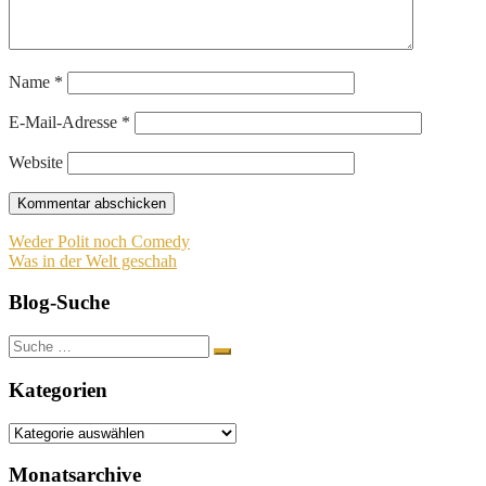
Name
*
E-Mail-Adresse
*
Website
Beitragsnavigation
Weder Polit noch Comedy
Was in der Welt geschah
Blog-Suche
Suche
nach:
Kategorien
Kategorien
Monatsarchive