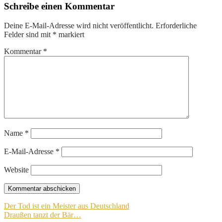
Schreibe einen Kommentar
Deine E-Mail-Adresse wird nicht veröffentlicht.
Erforderliche
Felder sind mit
*
markiert
Kommentar
*
Name
*
E-Mail-Adresse
*
Website
Beitragsnavigation
Der Tod ist ein Meister aus Deutschland
Draußen tanzt der Bär…