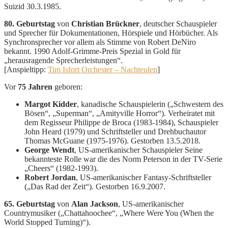
Suizid 30.3.1985.
80. Geburtstag
von
Christian Brückner
, deutscher Schauspieler
und Sprecher für Dokumentationen, Hörspiele und Hörbücher. Als
Synchronsprecher vor allem als Stimme von Robert DeNiro
bekannt. 1990 Adolf-Grimme-Preis Spezial in Gold für
„herausragende Sprecherleistungen“.
[Anspieltipp:
Tim Isfort Orchester – Nachteulen
]
Vor
75 Jahren
geboren:
Margot Kidder
, kanadische Schauspielerin („Schwestern des
Bösen“, „Superman“, „Amityville Horror“). Verheiratet mit
dem Regisseur Philippe de Broca (1983-1984), Schauspieler
John Heard (1979) und Schriftsteller und Drehbuchautor
Thomas McGuane (1975-1976). Gestorben 13.5.2018.
George Wendt
, US-amerikanischer Schauspieler Seine
bekannteste Rolle war die des Norm Peterson in der TV-Serie
„Cheers“ (1982-1993).
Robert Jordan
, US-amerikanischer Fantasy-Schriftsteller
(„Das Rad der Zeit“). Gestorben 16.9.2007.
65. Geburtstag
von
Alan Jackson
, US-amerikanischer
Countrymusiker („Chattahoochee“, „Where Were You (When the
World Stopped Turning)“).