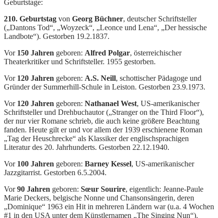
Geburtstage:
210. Geburtstag
von
Georg Büchner
, deutscher Schriftsteller
(„Dantons Tod“, „Woyzeck“, „Leonce und Lena“, „Der hessische
Landbote“). Gestorben 19.2.1837.
Vor
150 Jahren
geboren:
Alfred Polgar
, österreichischer
Theaterkritiker und Schriftsteller. 1955 gestorben.
Vor
120 Jahren
geboren:
A.S. Neill
, schottischer Pädagoge und
Gründer der Summerhill-Schule in Leiston. Gestorben 23.9.1973.
Vor
120 Jahren
geboren:
Nathanael West
, US-amerikanischer
Schriftsteller und Drehbuchautor („Stranger on the Third Floor“),
der nur vier Romane schrieb, die auch keine größere Beachtung
fanden. Heute gilt er und vor allem der 1939 erschienene Roman
„Tag der Heuschrecke“ als Klassiker der englischsprachigen
Literatur des 20. Jahrhunderts. Gestorben 22.12.1940.
Vor
100 Jahren
geboren:
Barney Kessel
, US-amerikanischer
Jazzgitarrist. Gestorben 6.5.2004.
Vor
90 Jahren
geboren:
Sœur Sourire
, eigentlich: Jeanne-Paule
Marie Deckers, belgische Nonne und Chansonsängerin, deren
„Dominique“ 1963 ein Hit in mehreren Ländern war (u.a. 4 Wochen
#1 in den USA unter dem Künstlernamen „The Singing Nun“).