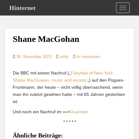
S
Hinternet
TOGGLE
k
i
p
t
Shane MacGohan
o
m
a
30. November 2023
mitty
In memoriam
i
n
Die BBC mit einem Nachruf („
Fairytale of New York:
c
Shane MacGowan, music and excess’
„) auf den Pogues-
o
Frontmann, der heute – nicht völlig überraschend, wenn
n
man ihn zuletzt gesehen hatte – mit 65 Jahren gestorben
t
ist.
e
n
Und noch ein Nachruf im ==>
Guardian
t
* * * * *
Ähnliche Beiträge: