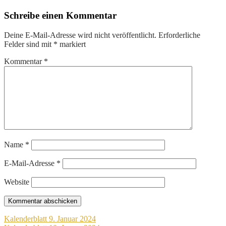
Schreibe einen Kommentar
Deine E-Mail-Adresse wird nicht veröffentlicht.
Erforderliche
Felder sind mit
*
markiert
Kommentar
*
Name
*
E-Mail-Adresse
*
Website
Beitragsnavigation
Kalenderblatt 9. Januar 2024